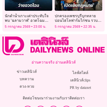
นักดำน้ำเกาะเต่าประทับใจ
ปกครองเพชรบุรีบุกทลาย
พบ ‘ฉลามวาฬ’ อวดโฉม
บ่อนไฮโลฟาร์มไก่ชน รวบ
พร้อมกัน 2 จุดรอบเกาะเต่า
17 นักพนัน ค้นตัวเจอเสพ
5 กรกฎาคม 2569
23:00 น.
5 กรกฎาคม 2569
22:35 น.
ยาบ้าคาวง
อ่านความจริง อ่านเดลินิวส์
ข่าวเดลินิวส์
ไลฟ์สไตล์
บทความ
เดลินิวส์clips
ดวง-หวย
PR by dataxet
ติดต่อโฆษณา
ร่วมงานกับเรา
ติดต่อเรา