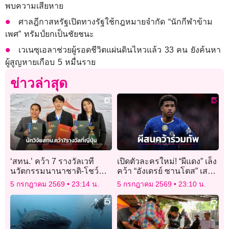
พบความเสียหาย
ศาลฎีกาสหรัฐเปิดทางรัฐใช้กฎหมายจำกัด “นักกีฬาข้าม
เพศ” ทรัมป์ยกเป็นชัยชนะ
เวเนซุเอลาช่วยผู้รอดชีวิตแผ่นดินไหวแล้ว 33 คน ยังค้นหา
ผู้สูญหายเกือบ 5 หมื่นราย
ข่าวล่าสุด
‘สทน.’ คว้า 7 รางวัลเวที
เปิดตัวละครใหม่! “ผีแดง” เล็ง
นวัตกรรมนานาชาติ-โชว์
คว้า “อังเดรย์ ซานโตส” เสริม
ศักยภาพงานวิจัยไทยไกลสู่
แดนกลาง
5 กรกฎาคม 2569
23:14 น.
5 กรกฎาคม 2569
23:10 น.
ญี่ปุ่น