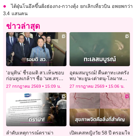
ไต้ฝุ่นโนอึลขึ้นฝั่งฮ่องกง-กวางตุ้ง ยกเลิกเที่ยวบิน อพยพกว่า
3.4 แสนคน
ข่าวล่าสุด
‘อนุทิน’ ชี้รอมติ สว.เห็นชอบ
อุดมสมบูรณ์! ตื่นตาทะเลตรัง
ก่อนทูลเกล้าฯ ชื่อ ‘นพ.สรณ’
พบ ‘พะยูน-เต่าตนุ-โลมาหลัง
พ้นประธาน กสทช.
โหนก’ รวม 77 ตัว
27 กรกฎาคม 2569
15:09 น.
27 กรกฎาคม 2569
15:06 น.
ลำดับเหตุการณ์ดราม่า
เปิดเคสหญิงวัย 58 ปี ตรอมใจ