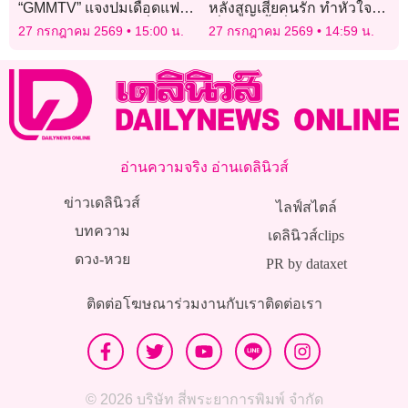
“GMMTV” แจงปมเดือดแฟน
หลังสูญเสียคนรัก ทำหัวใจ
คลับจีนและเจ้าหน้าที่ชุลมุน
เริ่มตาย ทั้งที่หลอดเลือดปกติ
27 กรกฎาคม 2569
15:00 น.
27 กรกฎาคม 2569
14:59 น.
หนัก!
อ่านความจริง อ่านเดลินิวส์
ข่าวเดลินิวส์
ไลฟ์สไตล์
บทความ
เดลินิวส์clips
ดวง-หวย
PR by dataxet
ติดต่อโฆษณา
ร่วมงานกับเรา
ติดต่อเรา
© 2026 บริษัท สี่พระยาการพิมพ์ จำกัด