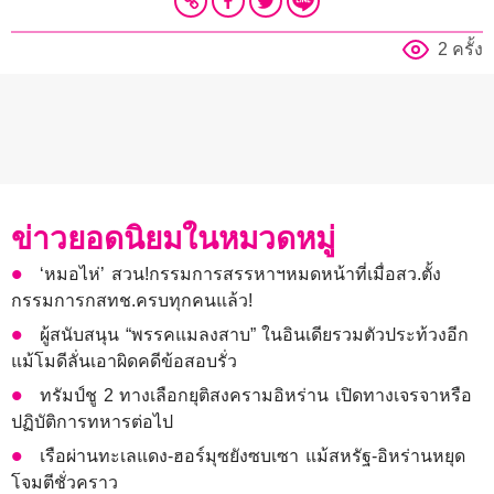
2 ครั้ง
ข่าวยอดนิยมในหมวดหมู่
‘หมอไห่’ สวน!กรรมการสรรหาฯหมดหน้าที่เมื่อสว.ตั้ง
กรรมการกสทช.ครบทุกคนแล้ว!
ผู้สนับสนุน “พรรคแมลงสาบ” ในอินเดียรวมตัวประท้วงอีก
แม้โมดีลั่นเอาผิดคดีข้อสอบรั่ว
ทรัมป์ชู 2 ทางเลือกยุติสงครามอิหร่าน เปิดทางเจรจาหรือ
ปฏิบัติการทหารต่อไป
เรือผ่านทะเลแดง-ฮอร์มุซยังซบเซา แม้สหรัฐ-อิหร่านหยุด
โจมตีชั่วคราว