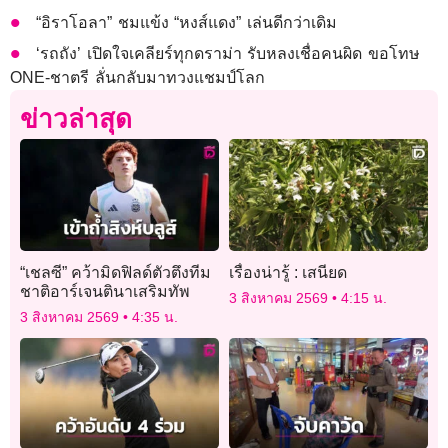
“อิราโอลา” ชมแข้ง “หงส์แดง” เล่นดีกว่าเดิม
‘รถถัง’ เปิดใจเคลียร์ทุกดราม่า รับหลงเชื่อคนผิด ขอโทษ
ONE-ชาตรี ลั่นกลับมาทวงแชมป์โลก
ข่าวล่าสุด
“เชลซี” คว้ามิดฟิลด์ตัวตึงทีม
เรื่องน่ารู้ : เสนียด
ชาติอาร์เจนตินาเสริมทัพ
3 สิงหาคม 2569
4:15 น.
3 สิงหาคม 2569
4:35 น.