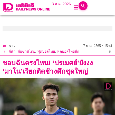
3 ส.ค. 2026
ข่าว
7 ธ.ค. 2565 • 15:41
,
,
,
กีฬา
ทีมชาติไทย
ฟุตบอลไทย
ฟุตบอลไทยลีก
น.
ชอบฉันตรงไหน! ‘ปรเมศย์’ยังงง
‘มาโน’เรียกติดช้างศึกชุดใหญ่