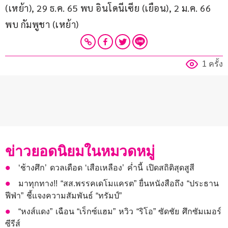
(เหย้า), 29 ธ.ค. 65 พบ อินโดนีเซีย (เยือน), 2 ม.ค. 66 
พบ กัมพูชา (เหย้า)
1 ครั้ง
ข่าวยอดนิยมในหมวดหมู่
‘ช้างศึก’ ดวลเดือด ‘เสือเหลือง’ ค่ำนี้ เปิดสถิติสุดสูสี
มาทุกทาง!! “สส.พรรคเดโมแครต” ยื่นหนังสือถึง “ประธาน
ฟีฟ่า” ชี้แจงความสัมพันธ์ “ทรัมป์”
“หงส์แดง” เฉือน “เร็กซ์แฮม” หวิว “ริโอ” ซัดชัย ศึกซัมเมอร์
ซีรีส์