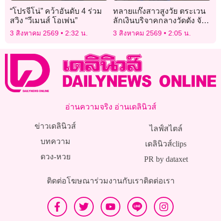
“โปรจีโน่” คว้าอันดับ 4 ร่วม
ทลายแก๊งสาวสูงวัย ตระเวน
สวิง “วีเมนส์ โอเพ่น”
ลักเงินบริจาคกลางวัดดัง จับ
ได้ 1 อีก 2 หนีทัน
3 สิงหาคม 2569
2:32 น.
3 สิงหาคม 2569
2:05 น.
อ่านความจริง อ่านเดลินิวส์
ข่าวเดลินิวส์
ไลฟ์สไตล์
บทความ
เดลินิวส์clips
ดวง-หวย
PR by dataxet
ติดต่อโฆษณา
ร่วมงานกับเรา
ติดต่อเรา