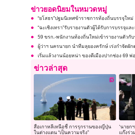
ข่าวยอดนิยมในหมวดหมู่
“ยโสธร”ปฐมนิเทศข้าราชการท้องถิ่นบรรจุใหม่
“ฉะเชิงเทรา”รับรายงานตัวผู้ได้รับการบรรจุแล
59 ขรก.-พนักงานท้องถิ่นใหม่เข้ารายงานตัวกับร
ผู้ว่าฯ นครนายก นำทีมลุยองครักษ์ เร่งกำจัดผั
เริ่มแล้วงานน้อยหน่า ของดีเมืองปากช่อง 69 พ
ข่าวล่าสุด
สื่อเกาหลีเหนือชี้ การรุกรานของญี่ปุ่น
‘นายกฯ
ในต่างแดน “เป็นความจริง”
แก๊งร่ว