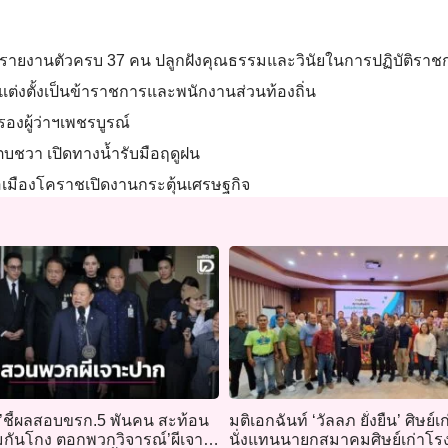
 รายงานตัวครบ 37 คน ปลูกฝังคุณธรรมและวินัยในการปฏิบัติราช
ะแต่งตั้งเป็นข้าราชการและพนักงานส่วนท้องถิ่น
องผู้ว่าฯเพชรบูรณ์
กตบชวา เปิดทางน้ำรับมือฤดูฝน
่อเมืองโคราชเปิดงานกระตุ้นเศรษฐกิจ
’ชี้ผลสอบขรก.5 พันคน สะท้อน
มติเอกฉันท์ ‘วัลลภ ยั่งยืน’ ศิษย์เก
มกันโกง ตอกพวกวิจารณ์’ผีเจาะ
นั่งแทนนายกสมาคมศิษย์เก่าโรง