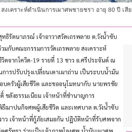
ี สงเคราะห์ดำเนินการเผาศพชายชรา อายุ 80 ปี เสียช
ิสุทธิรัตนาภรณ์ เจ้าอาวาสวัดเถรพลาย ต.วังน้ำซับ 
ได้ร่วมกับคณะกรรมการวัดเถรพลาย สงเคราะห์
วิตจากโควิด-19 รายที่ 13 ชาว อ.ศรีประจันต์ ณ 
นินการปรับปรุงเปลี่ยนเตาเผาถ่าน เป็นระบบน้ำมัน 
บครัวผู้เสียชีวิต และขออนุโมทนากับ นายพรชัย 
ักดิ์ ขลังธรรมเนียม เจ้าหน้าที่ชำนาญการ 
ีฌาปนกิจศพผู้เสียชีวิต และเทศบาล ต.วังน้ำซับ 
ว เจ้าหน้าที่กู้ภัยเสมอกัน ปฏิบัติหน้าที่รับศพจาก 
ีจิตศรัทธา ร่วมเป็นเจ้าภาพโลงศพ น้ำมันเผาศพ 