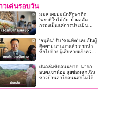
่าวเด่นรอบวัน
มมส เผยปมนักศึกษาติด
‘พยาธิใบไม้ตับ’ ย้ำผลคัด
กรองเป็นแค่การประเมิน
ความเสี่ยง
‘อนุทิน’ รับ ‘ชณทัต’ เคยเป็นผู้
ติดตามนานมาแล้ว หากนำ
ชื่อไปอ้าง ผู้เสียหายแจ้งความ
ได้
ฝนถล่มซัดถนนขาด! นายก
อบต.เขาน้อย ลุยซ่อมฉุกเฉิน
ชาวบ้านคาใจถนนส่อไม่ได้
มาตรฐาน