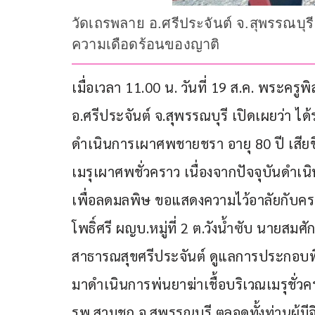
วัดเถรพลาย อ.ศรีประจันต์ จ.สุพรรณบุร
ความเดือดร้อนของญาติ
เมื่อเวลา 11.00 น. วันที่ 19 ส.ค. พระครูพ
อ.ศรีประจันต์ จ.สุพรรณบุรี เปิดเผยว่า 
ดำเนินการเผาศพชายชรา อายุ 80 ปี เสียชี
เมรุเผาศพชั่วคราว เนื่องจากปัจจุบันดำเ
เพื่อลดมลพิษ ขอแสดงความไว้อาลัยกับครอ
โพธิ์ศรี ผญบ.หมู่ที่ 2 ต.วังน้ำซับ นายสมศ
สาธารณสุขศรีประจันต์ ดูแลการประกอบพิธ
มาดำเนินการพ่นยาฆ่าเชื้อบริเวณเมรุชั่วครา
รพ.สามชุก จ.สุพรรณบุรี ตลอดทั้งท่านผู้ม