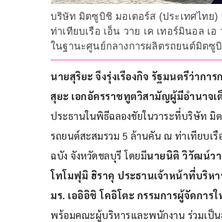
บริษัท มิตซูบิชิ มอเตอร์ส (ประเทศไทย
ท่าเทียบเรือ เอ็น วาย เค เทอร์มินอล เ
ในฐานะศูนย์กลางการผลิตรถยนต์มิตซูบิช
นายสุริยะ จึงรุ่งเรืองกิจ
รัฐมนตรีว่ากา
สุยะ
เอกอัครราชทูตวิสามัญผู้มีอำนาจเ
ประธานในพิธีฉลองชัยในวาระที่บริษัท มิต
รถยนต์สะสมรวม 5 ล้านคัน ณ ท่าเทียบเรือ
ฉบัง จังหวัดชลบุรี โดยมี
นายนิติ วิวัฒน์ว
โทโมฟุมิ ฮิราคุ
ประธานเจ้าหน้าที่บริหา
มร
. 
เออิอิชิ โคอิโตะ
กรรมการผู้จัดการใ
พร้อมคณะผู้บริหารและพนักงาน ร่วมเป็น