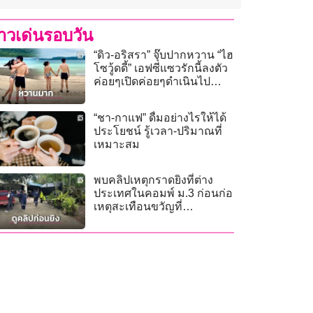
่าวเด่นรอบวัน
“ดิว-อริสรา” จุ๊บปากหวาน “ไฮ
โซวู้ดดี้” เอฟซีแซวรักนี้ลงตัว
ค่อยๆเปิดค่อยๆดำเนินไป
อย่างเรียบง่าย
“ชา-กาแฟ” ดื่มอย่างไรให้ได้
ประโยชน์ รู้เวลา-ปริมาณที่
เหมาะสม
พบคลิปเหตุกราดยิงที่ต่าง
ประเทศในคอมพ์ ม.3 ก่อนก่อ
เหตุสะเทือนขวัญที่
รร.เทพศิรินทร์-นนทบุรี