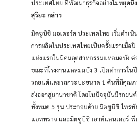
ประเทศไทย ที่พัฒนาธุรกิจอย่างไม่หยุดน
สุริยะ กล่าว
มิตซูบิชิ มอเตอร์ส ประเทศไทย เริ่มดำเน
การผลิตในประเทศไทยเป็นครั้งแรกเมื่อปี
แห่งแรกในนิคมอุตสาหกรรมแหลมฉบัง ต่อม
ขณะที่โรงงานแหลมฉบัง 3 เปิดทำการในปี
รถยนต์และรถกระบะขนาด 1 ตันที่มีคุณ
ส่งออกสู่นานาชาติ โดยในปัจจุบันมีรถย
ทั้งหมด 5 รุ่น ประกอบด้วย มิตซูบิชิ ไทรทัน
แอททราจ และมิตซูบิชิ เอาท์แลนเดอร์ พีเ