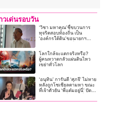
่าวเด่นรอบวัน
‘วิชา มหาคุณ’ชี้ขบวนการ
ทุจริตสอบท้องถิ่น เป็น
‘องค์กรใต้ดิน’ขอนายกฯ
เอาผิดอาญาคนเอี่ยว ไม่ใช่
แค่โทษวินัย
โลกใกล้จะแตกจริงหรือ?
ผู้คนหวาดกลัวแผ่นดินไหว
เขย่าทั่วโลก
‘อนุทิน’ การันตี ‘ศุภจี’ ไม่หาย
หลังถูกโซเชียลตามหา ขณะ
ที่เจ้าตัวยัน ‘พี่แต๋มอยู่นี่’ ปัดนา
ยกฯ กำชับให้สื่อสารเพิ่ม