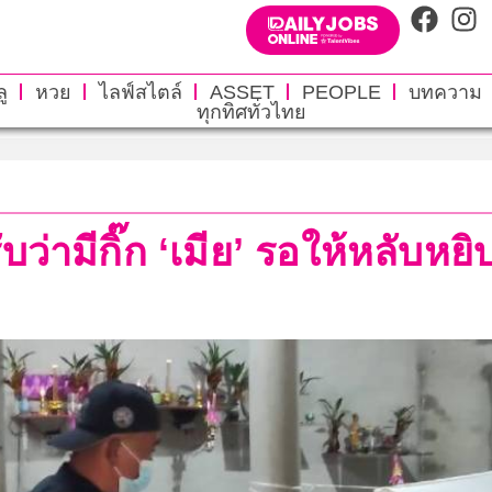
ู
หวย
ไลฟ์สไตล์
ASSET
PEOPLE
บทความ
ทุกทิศทั่วไทย
ับว่ามีกิ๊ก ‘เมีย’ รอให้หลับหย