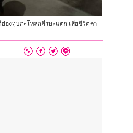
นด์ย่องทุบกะโหลกศีรษะแตก เสียชีวิตคา