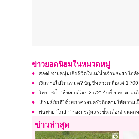
ข่าวยอดนิยมในหมวดหมู่
สลด! ชายหนุ่มเสียชีวิตในแม่น้ำเจ้าพระยา ใกล
เงินหายไปไหนหมด? บัญชีหลวงเหลือแค่ 1,700 ช
โคราชย้ำ “พืชสวนโลก 2572” จัดที่ อ.คง ตามเดิ
“ภิรมย์ภักดี” ตั้งสภาครอบครัวติดตามให้ความ
พิษพายุ “ไมสัก” ร่องมรสุมแรงขึ้น เตือน! ฝน
ข่าวล่าสุด