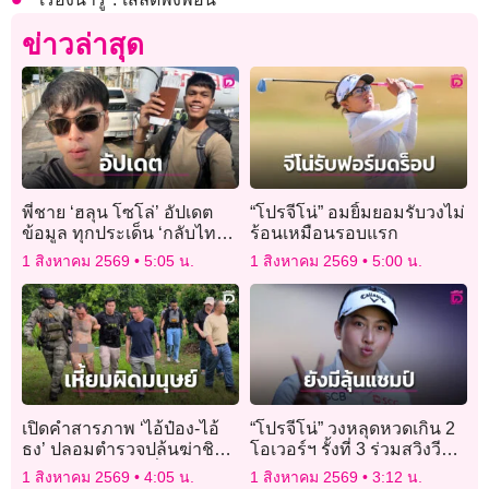
ข่าวล่าสุด
พี่ชาย ‘ฮลุน โซโล่’ อัปเดต
“โปรจีโน่” อมยิ้มยอมรับวงไม่
ข้อมูล ทุกประเด็น ‘กลับไทย-
ร้อนเหมือนรอบแรก
ทรัพย์สิน-ผลชันสูตร’
1 สิงหาคม 2569
5:05 น.
1 สิงหาคม 2569
5:00 น.
เปิดคำสารภาพ ‘ไอ้ป๋อง-ไอ้
“โปรจีโน่” วงหลุดหวดเกิน 2
ธง’ ปลอมตำรวจปล้นฆ่าชิง
โอเวอร์ฯ รั้งที่ 3 ร่วมสวิงวี
ทรัพย์ ‘พ่อแม่ลูก-พี่น้อง
เมนส์โอเพ่น
1 สิงหาคม 2569
4:05 น.
1 สิงหาคม 2569
3:12 น.