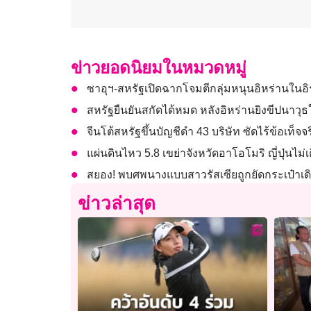
ข่าวยอดนิยมในหมวดหมู่
ซาอุฯ-สหรัฐเปิดฉากโจมตีกลุ่มหนุนอิหร่านในอ
สหรัฐยืนยันสกัดได้หมด หลังอิหร่านยิงขีปนาว
จีนโต้สหรัฐขึ้นบัญชีดำ 43 บริษัท ซัดไร้ข้อเท็
แผ่นดินไหว 5.8 เขย่าจังหวัดอาโอโมริ ญี่ปุ่นไม่เ
สยอง! พบศพนางแบบสาวรัสเซียถูกยัดกระเป๋าเดิ
ข่าวล่าสุด