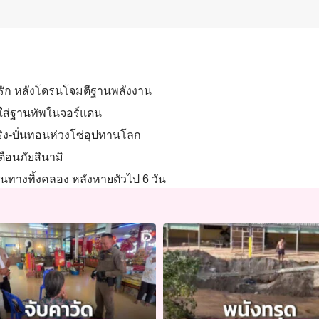
ิรัก หลังโดรนโจมตีฐานพลังงาน
ุธใส่ฐานทัพในจอร์แดน
จจริง-บั่นทอนห่วงโซ่อุปทานโลก
ตือนภัยสึนามิ
นทางทิ้งคลอง หลังหายตัวไป 6 วัน