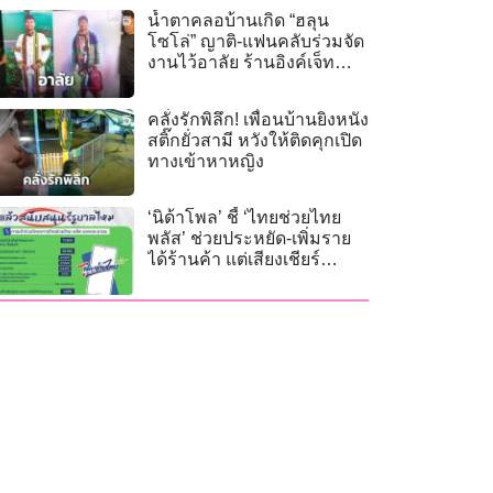
น้ำตาคลอบ้านเกิด “ฮลุน
โซโล่” ญาติ-แฟนคลับร่วมจัด
งานไว้อาลัย ร้านอิงค์เจ็ททำ
ภาพความทรงจำมอบฟรี!
คลั่งรักพิลึก! เพื่อนบ้านยิงหนัง
สติ๊กยั่วสามี หวังให้ติดคุกเปิด
ทางเข้าหาหญิง
‘นิด้าโพล’ ชี้ ‘ไทยช่วยไทย
พลัส’ ช่วยประหยัด-เพิ่มราย
ได้ร้านค้า แต่เสียงเชียร์
รัฐบาลแค่ 26%