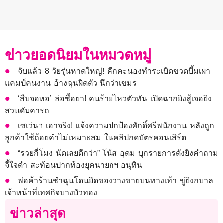
ข่าวยอดนิยมในหมวดหมู่
จับแล้ว 8 วัยรุ่นหาดใหญ่! คึกคะนองทำระเบิดขวดบึ้มเผา
แคมป์คนงาน อ้างฉุนผิดตัว นึกว่าเขมร
‘สืบจอหอ’ ล่อซื้อยา! คนร้ายไหวตัวทัน เปิดฉากยิงสู้เจอยิง
สวนดับคารถ
เซเว่นฯ เอาจริง! แจ้งความปกป้องศักดิ์ศรีพนักงาน หลังถูก
ลูกค้าใช้ถ้อยคำไม่เหมาะสม ในคลิปกดบัตรคอนเสิร์ต
“รวยกี่โมง นัดเลยดีกว่า” โน้ส อุดม บุกรายการดังยิงคำถาม
จี้ใจดำ สะท้อนปากท้องยุคนายกฯ อนุทิน
พ่อค้าร้านชำฉุนโดนยึดของวางขายบนทางเท้า ขู่ยิงกบาล
เจ้าหน้าที่เทศกิจบางบัวทอง
ข่าวล่าสุด