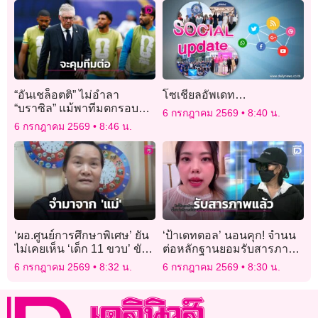
“อันเชล็อตติ” ไม่อำลา
โซเชียลอัพเดท…
“บราซิล” แม้พาทีมตกรอบ
6 กรกฎาคม 2569
8:40 น.
ฟุตบอลโลก
6 กรกฎาคม 2569
8:46 น.
‘ผอ.ศูนย์การศึกษาพิเศษ’ ยัน
‘ป้าเดทตอล’ นอนคุก! จำนน
ไม่เคยเห็น ‘เด็ก 11 ขวบ’ ขับ
ต่อหลักฐานยอมรับสารภาพ
รถมาเรียนเอง คาดขับรถได้
เจอข้อหา พยายามฆ่าโดย
6 กรกฎาคม 2569
8:32 น.
6 กรกฎาคม 2569
8:30 น.
เพราะจำมาจาก ‘แม่’
ไตร่ตรอง