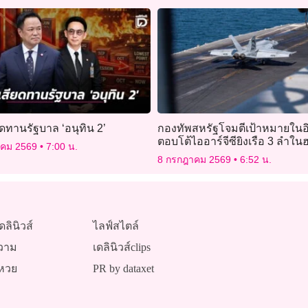
ดทานรัฐบาล ‘อนุทิน 2’
กองทัพสหรัฐโจมตีเป้าหมายในอ
ตอบโต้ไออาร์จีซียิงเรือ 3 ลำใน
าคม 2569
7:00 น.
8 กรกฎาคม 2569
6:52 น.
ดลินิวส์
ไลฟ์สไตล์
วาม
เดลินิวส์clips
หวย
PR by dataxet