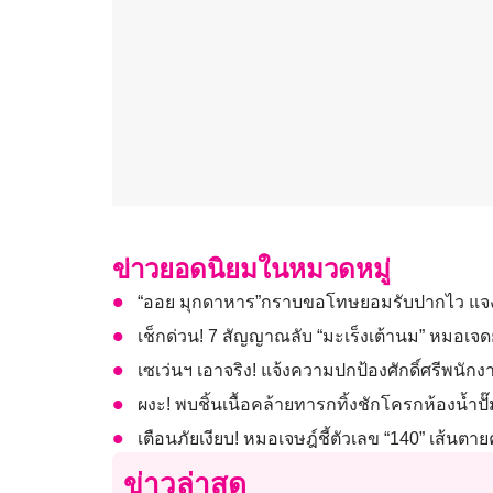
ข่าวยอดนิยมในหมวดหมู่
“ออย มุกดาหาร”กราบขอโทษยอมรับปากไว แจงเจ
เช็กด่วน! 7 สัญญาณลับ “มะเร็งเต้านม” หมอเจดย้
เซเว่นฯ เอาจริง! แจ้งความปกป้องศักดิ์ศรีพนั
ผงะ! พบชิ้นเนื้อคล้ายทารกทิ้งชักโครกห้องน้ำปั
เตือนภัยเงียบ! หมอเจษฎ์ชี้ตัวเลข “140” เส้นต
ข่าวล่าสุด