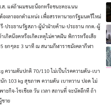
ส. แต่ถ้าผมชนะน็อกหรือชนะคะแนน 
 ต้องลาออกตำแหน่ง เพื่อสรรหานายกรัฐมนตรีใหม่ 
ี-ประธานรัฐสภา-ผู้นำฝ่ายค้าน-ประธาน กกต.-ผู้
าเกิดน๊อคหรือเกิดเหตุไม่คาดฝัน พิการหรือเสีย
ขัน 5 ยกๆละ 3 นาที ณ สนามกีฬาราชมังคลากีฬา
79 kg ความดันปกติ 70/110 ไม่เป็นโรคความดัน-เบา
้ำหนัก 103 kg สุขภาพ ความดัน เบาหวาน ปอด ไม่
กิจ-โซเชียล วัน เวลา สถานที่ จะนัดอีกที ถ้า 
ู้ชาย