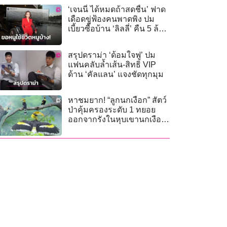
‘เจนนี่ ได้หมดถ้าสดชื่น’ ฟาด
เดือดขู่ฟ้องคนพาดพิง ปม
เบี้ยวซื้อบ้าน ‘ลิลลี่’ คืน 5 ล้าน
ยันไม่เคยรับปาก!
สรุปดราม่า ‘ด้อมใจฟู’ ปม
แฟนคลับล้ำเส้น-สิทธิ VIP
ด้าน ‘คัลแลน’ แจงชัดทุกมุม
หาชมยาก! “ลูกนกเงือก” สัตว์
ป่าคุ้มครองระดับ 1 ทยอย
ออกจากรังในหุบเขานกเงือก
มณฑลยูนนาน (คลิป)