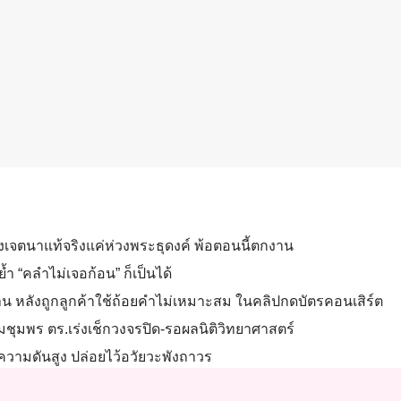
ตนาแท้จริงแค่ห่วงพระธุดงค์ พ้อตอนนี้ตกงาน
ำ “คลำไม่เจอก้อน” ก็เป็นได้
กงาน หลังถูกลูกค้าใช้ถ้อยคำไม่เหมาะสม ในคลิปกดบัตรคอนเสิร์ต
๊มชุมพร ตร.เร่งเช็กวงจรปิด-รอผลนิติวิทยาศาสตร์
ายความดันสูง ปล่อยไว้อวัยวะพังถาวร