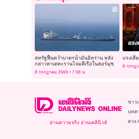
สหรัฐฟื้นคว่ำบาตรน้ำมันอิหร่าน หลัง
แรงเสีย
กล่าวหาเตหะรานโจมตีเรือในฮอร์มุซ
8 กรกฎ
8 กรกฎาคม 2569
7:08 น.
ข่าวเ
บทค
ดวง-
อ่านความจริง อ่านเดลินิวส์