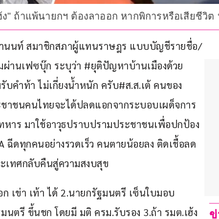
่ยเฮ้ง" ถ้าแพ้นายกฯ ต้องลาออก หากพิการหรือเสียชีวิต
นธารานนท์ สมาชิกสภาผู้แทนราษฎร แบบบัญชีรายชื่อ/
ผ่านเฟซบุ๊ก ระบุว่า #ยุติปัญหาบ้านเมืองด้วย
#ผมรับคำท้า ไม่เกี่ยงน้ำหนัก ครับ#ส.ส.เต้ คนของ
้องประชาชนคนไทยจะได้ปลดแอกจากระบอบเผด็จการ
ร-ทหาร มาใช้อาวุธปราบปรามประชาชนเพื่อปกป้อง
 ฉีดทุกคนอย่างรวดเร็ว คนตายน้อยลง ติดเชื้อลด
ระเทศกลับคืนสู่ความสงบสุข
ก เข่า เท้า ได้ 2.นายกรัฐมนตรี เซ็นใบมอบ
ตรี ขึ้นชก โดยมี มติ ครม.รับรอง 3.ถ้า รมต.เฮ้ง 
ข