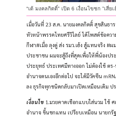
“เต้ มงคลกิตติ์” เปิด 6 เงื่อนไขชก "เสี
เมื่อวันที่ 23 ส.ค. นายมงคลกิตติ์ สุขสิ
หัวหน้าพรรคไทยศรีวิไลย์ ได้โพสต์ข้อความ
กีฬา#เมื่อ ลุงตู่ ส่ง รมว.เฮ้ง สู้แทนจริง 
ประชาชน ผมจะสู้ถึงที่สุดเพื่อให้พี่น
ประยุทธ์ ประเทศมีทางออก ไม่ต้องใช้ ต
อำนาจตนเองอีกต่อไป จะได้มีวัคซีน mRNA
ลง ธุรกิจทุกชนิดกลับมาเปิดเหมือนเดิม ป
เงื่อนไข
 1.มวยคาดเชือกแบบใส่นวม ใช้ ศอ
อำนาจ ขึ้นชกแทน เปรียบเหมือน นายกรัฐมน