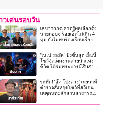
่าวเด่นรอบวัน
เลขาฯกกต.คาดรู้ผลเลือกตั้ง
นายกอบจ.ร้อยเอ็ดไม่เกิน 4
ทุ่ม ยังไม่พบร้องเรียนเรื่องหา
เสียง
“เนเน่ รอยัล” ปังขั้นสุด เย็นนี้
โชว์จัดเต็มงานสายน้ำแห่ง
ชีวิต ใต้ร่มพระบารมีสืบสาน
วิถีรัตนโกสินทร์!
ระทึก! ‘อี๊ด โปงลาง’ เผยนาที
ตำรวจสั่งหยุดโชว์ที่สวีเดน
เหตุคนทะลักสวนสาธารณะ