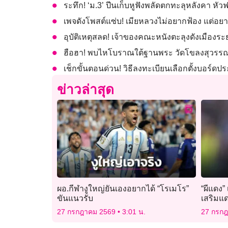
ระทึก! ‘ม.3’ ปีนเก็บหูฟังพลัดตกทะลุหลังคา ห
เพจดังโพสต์แซ่บ! เมียหลวงไม่อยากฟ้อง แต่อยาก
อุบัติเหตุสลด! เจ้าของคณะหนังตะลุงดังเมืองระ
ฮือฮา! พบไหโบราณใต้ฐานพระ วัดโขลงสุวรรณคีร
เช็กขั้นตอนด่วน! วิธีลงทะเบียนเลือกตั้งบอร์ดปร
ข่าวล่าสุด
ผอ.กีฬางูใหญ่ยันเองอยากได้ “โรเมโร”
“ผีแดง”
ขันแนวรับ
เสริมแ
27 กรกฎาคม 2569
3:01 น.
27 กรก