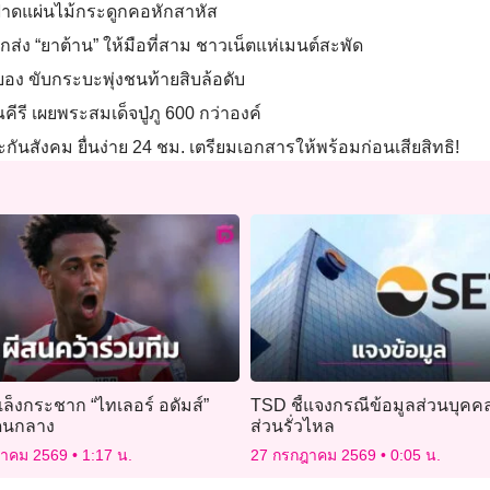
ัวฟาดแผ่นไม้กระดูกคอหักสาหัส
ส่ง “ยาต้าน” ให้มือที่สาม ชาวเน็ตแห่เมนต์สะพัด
ยอง ขับกระบะพุ่งชนท้ายสิบล้อดับ
ี เผยพระสมเด็จปู่ภู 600 กว่าองค์
ะกันสังคม ยื่นง่าย 24 ชม. เตรียมเอกสารให้พร้อมก่อนเสียสิทธิ!
 เล็งกระชาก “ไทเลอร์ อดัมส์”
TSD ชี้แจงกรณีข้อมูลส่วนบุคค
ดนกลาง
ส่วนรั่วไหล
ฎาคม 2569
1:17 น.
27 กรกฎาคม 2569
0:05 น.