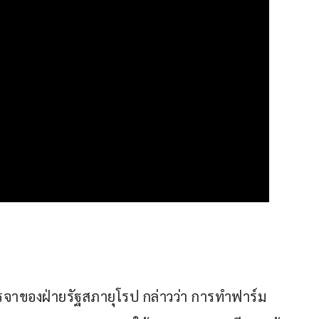
เจรจาของฝ่ายรัฐสภายุโรป กล่าวว่า การทำฟาร์ม