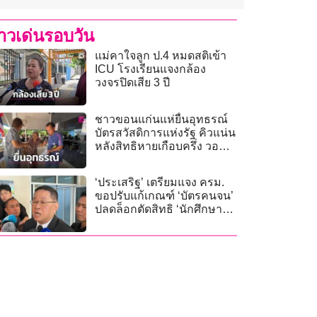
่าวเด่นรอบวัน
แม่คาใจลูก ป.4 หมดสติเข้า
ICU โรงเรียนแจงกล้อง
วงจรปิดเสีย 3 ปี
ชาวขอนแก่นแห่ยื่นอุทธรณ์
บัตรสวัสดิการแห่งรัฐ คิวแน่น
หลังสิทธิหายเกือบครึ่ง วอน
รัฐทบทวนเกณฑ์
‘ประเสริฐ’ เตรียมแจง ครม.
ขอปรับแก้เกณฑ์ ‘บัตรคนจน’
ปลดล็อกตัดสิทธิ ‘นักศึกษา
สกร.’