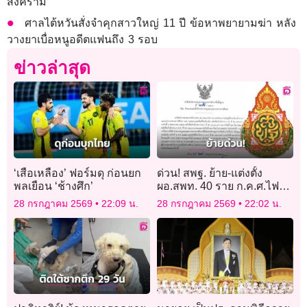
สงคราม
ศาลไต้หวันสั่งจำคุกสาวใหญ่ 11 ปี ข้อหาพยายามฆ่า หลัง
วางยาเบื่อหนูอดีตแฟนถึง 3 รอบ
ข่าวล่าสุด
‘เสือเหลือง’ ฟอร์มดุ ก่อนยก
ด่วน! สพฐ. ย้าย-แต่งตั้ง
พลเยือน ‘ช้างศึก’
ผอ.สพท. 40 ราย ก.ค.ศ.ไฟ
เขียว มีผลทันที 27 ก.ค. 69
28 กรกฎาคม 2569
22:09 น.
28 กรกฎาคม 2569
22:02 น.