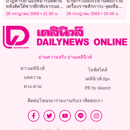
ปาฏิหาริย์! น้องหมารอดตาย
นายกฯ เป็นประธานพิธีถวาย
หลังติดใต้ซากตึกพังจากแผ่น
เครื่องราชสักการะ-จุดเทียน
ดินไหวเวเนซุเอลานาน 29
ถวายพระพรชัยมงคลเฉลิม
28 กรกฎาคม 2569
21:30 น.
28 กรกฎาคม 2569
20:49 น.
วัน
พระชนมพรรษาพระบาท
สมเด็จพระเจ้าอยู่หัว
อ่านความจริง อ่านเดลินิวส์
ข่าวเดลินิวส์
ไลฟ์สไตล์
บทความ
เดลินิวส์clips
ดวง-หวย
PR by dataxet
ติดต่อโฆษณา
ร่วมงานกับเรา
ติดต่อเรา