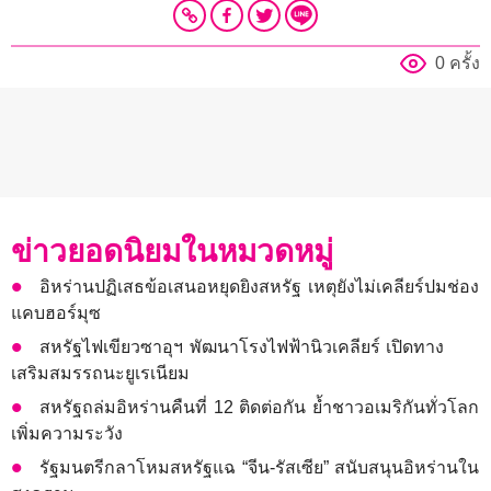
0 ครั้ง
ข่าวยอดนิยมในหมวดหมู่
อิหร่านปฏิเสธข้อเสนอหยุดยิงสหรัฐ เหตุยังไม่เคลียร์ปมช่อง
แคบฮอร์มุซ
สหรัฐไฟเขียวซาอุฯ พัฒนาโรงไฟฟ้านิวเคลียร์ เปิดทาง
เสริมสมรรถนะยูเรเนียม
สหรัฐถล่มอิหร่านคืนที่ 12 ติดต่อกัน ย้ำชาวอเมริกันทั่วโลก
เพิ่มความระวัง
รัฐมนตรีกลาโหมสหรัฐแฉ “จีน-รัสเซีย” สนับสนุนอิหร่านใน