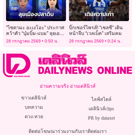
“ไซตามะ อะเงโอะ” ประกาศ
บิ๊กเซอร์ไพรส์! “เชลซี” เดิน
คว้าตัว “บุ๋มบิ๋ม-แบม” ลุยเอ
หน้าจีบ “เวลเบ็ค” เสริมคม
สวี.ลีก
28 กรกฎาคม 2569
0:50 น.
28 กรกฎาคม 2569
0:24 น.
อ่านความจริง อ่านเดลินิวส์
ข่าวเดลินิวส์
ไลฟ์สไตล์
บทความ
เดลินิวส์clips
ดวง-หวย
PR by dataxet
ติดต่อโฆษณา
ร่วมงานกับเรา
ติดต่อเรา