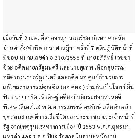
เมื่อวันที่ 2 ก.พ. ที่ศาลอาญา ถนนรัชดาภิเษก ศาลนัด
อ่านคำสั่ง/คำพิพากษาศาลฎีกา ครั้งที่ 7 คดีปฏิบัติหน้าที่
มิชอบ หมายเลขดำ อ.310/2556 ที่ นายอภิสิทธิ์ เวชชา
ชีวะ อดีตนายกรัฐมนตรี และนายสุเทพ เทือกสุบรรณ 
อดีตรองนายกรัฐมนตรี และอดีต ผอ.ศูนย์อำนวยการ
แก้ไขสถานการณ์ฉุกเฉิน (ผอ.ศอฉ.) ร่วมกันเป็นโจทก์ ยื่น
ฟ้อง นายธาริต เพ็งดิษฐ์ อดีตอธิบดีกรมสอบสวนคดี
พิเศษ (ดีเอสไอ) พ.ต.ท.วรรณพงษ์ คชรักษ์ อดีตหัวหน้า
ชุดสอบสวนคดีการเสียชีวิตของประชาชน และเจ้าหน้าที่
รัฐ จากเหตุรุนแรงทางการเมือง ปี 2553 พ.ต.ต.ยุทธนา 
แพรดำ และ ร.ต.อ.ปิยะ รักสกุล ในฐานะพนักงาน