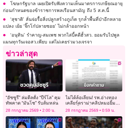
โฆษกรัฐบาล เผยเปิดรับฟังความเห็นมาตรการเกษียณอายุ
ก่อนกำหนดของข้าราชการพลเรือนสามัญ ถึง 5 ส.ค.นี้
‘สุชาติ’ ลั่นจ่อรื้อสิ่งปลูกสร้างภูเก็ต รุกล้ำพื้นที่ป่าอีกหลาย
แปลง เย้ย ‘จิ๊กโก๋ปลายซอย’ ไม่กล้าออกหน้า
‘อนุทิน’ รำคาญ-สมเพช พวกไล่บี้คดีฮั้วสว. ยอมรับไปพูล
แมนทุกวันเจอสว.เพียบ แต่ไม่เคยร่วมวงเจรจา
ข่าวล่าสุด
“อัซซูรี” ล่มดีลตั้ง “ปีร์โล” คุม
ไม่ได้ล้อเลียน! รพ.อ่างทอง
ทัพคาด “มันโช” รับส้มหล่น
เคลียร์ดราม่าคลิปหมอยิ้ม
แถลงย้ำแค่ช็อกคำถามนัก
28 กรกฎาคม 2569
2:00 น.
28 กรกฎาคม 2569
0:59 น.
ข่าว