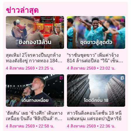
ข่าวล่าสุด
สุดเหิม! 2โจรควงปืนบุกห้าง
“ราชันชุดขาว” เพิ่มค่าจ้าง
ทองดังยิงขู่ กวาดทอง 184
814 ล้านต่อปีล่อ “วินิ” เซ็น
บาท ค่ากว่า 13 ล้าน
สัญญาใหม่
4 สิงหาคม 2569
23:25 น.
4 สิงหาคม 2569
23:02 น.
‘ฮัดสัน’ เผย ‘ช้างศึก’ เดินทาง
สาวจีนดิ่งคอนโดชั้น 18 หนี
เหนื่อย บินถึง ‘ฟิลิปปินส์’ กว่า
แฟนหนุ่ม แต่รอดปาฏิหาริย์
จะได้นอนตี 3-4
4 สิงหาคม 2569
22:58 น.
4 สิงหาคม 2569
22:36 น.