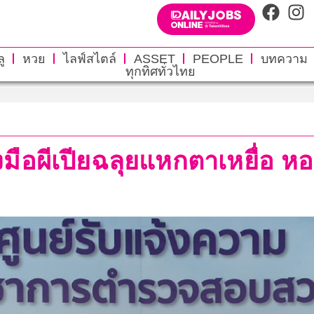
ู
หวย
ไลฟ์สไตล์
ASSET
PEOPLE
บทความ
ทุกทิศทั่วไทย
งมือผีเปียฉลุยแหกตาเหยื่อ หอ