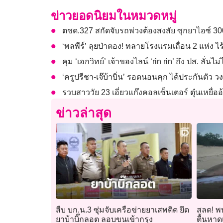
ข่าวยอดนิยมในหมวดหมู่
ตชด.327 สกัดจับรถพ่วงต้องสงสัย ซุกยาไอซ์ 30
‘พลพีร์’ ลุยป่าตอง! ทลายโรงแรมเถื่อน 2 แห่ง ไร
คุม ‘เอกวิทย์’ เจ้าของไลน์ ‘rin rin’ ถึง ปส. ลั
‘ครูปรีชา-เจ๊บ้าบิ่น’ รอดนอนคุก ได้ประกันตัว
รวบสาววัย 23 เอี่ยวแก๊งคอลเซ็นเตอร์ ตุ๋นเหยื
ข่าวล่าสุด
สืบ บก.น.3 ซุ่มจับเครือข่ายยาเสพติด ยึด
สลด! พ
ยาบ้าบิ๊กลอต ลอบขนเข้ากรุง
ตื้นหาด