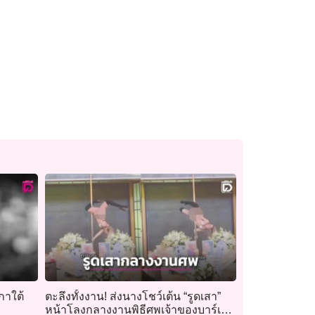
กาใต้
ตะลึงทั้งงาน! ส่งนางโชว์เต้น “รูดเสา”
หน้าโลงกลางงานพิธีศพเจ้าของบาร์เก่า