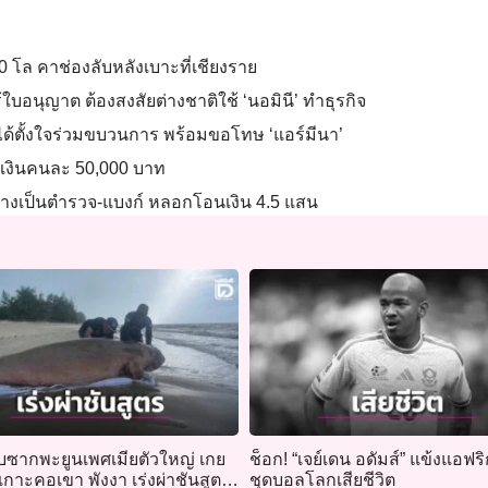
0 โล คาช่องลับหลังเบาะที่เชียงราย
้ใบอนุญาต ต้องสงสัยต่างชาติใช้ ‘นอมินี’ ทำธุรกิจ
่นไม่ได้ตั้งใจร่วมขบวนการ พร้อมขอโทษ ‘แอร์มีนา’
 วงเงินคนละ 50,000 บาท
่ออ้างเป็นตำรวจ-แบงก์ หลอกโอนเงิน 4.5 แสน
บซากพะยูนเพศเมียตัวใหญ่ เกย
ช็อก! “เจย์เดน อดัมส์” แข้งแอฟริ
เกาะคอเขา พังงา เร่งผ่าชันสูตร
ชุดบอลโลกเสียชีวิต