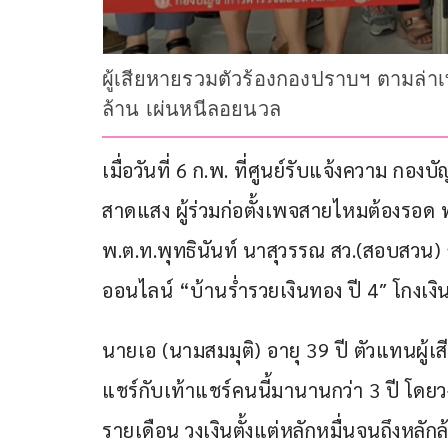
ผู้เสียหายรวมตัวร้องกองปราบฯ ตามล่าเท
ล้าน เผ่นหนีลอยนวล
เมื่อวันที่ 6 ก.พ. ที่ศูนย์รับแจ้งความ
สาดแสง ผู้ร่วมก่อตั้งเพจสายไหมต้องรอด พ
พ.ต.ท.พุทธินันท์ นาสุวรรณ สว.(สอบสวน) 
ออนไลน์ “บ้านร่ำรวยเงินทอง ปี 4″ โกงเง
นายเอ (นามสมมุติ) อายุ 39 ปี ตัวแทนผู้เส
แชร์กับเท้าแชร์คนนี้มานานกว่า 3 ปี โดยว
รายเดือน วงเงินตั้งแต่หลักหมื่นจนถึงหลั