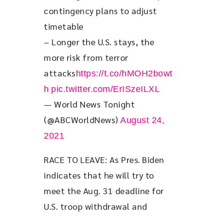
contingency plans to adjust 
timetable
– Longer the U.S. stays, the 
more risk from terror 
attacks
https://t.co/hMOH2bowt
h
pic.twitter.com/ErISzeILXL
— World News Tonight
(@ABCWorldNews)
August 24,
2021
RACE TO LEAVE: As Pres. Biden 
indicates that he will try to 
meet the Aug. 31 deadline for 
U.S. troop withdrawal and 