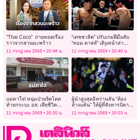
“Thai Coco” ถ่ายทอดเรื่อง
“เดชชวลิต” ปรับเกมฝีมือดับ
ราวจากสวนมะพร้าว
“ทอม คาสส์” เดินหน้าล่า
สัญญา ONE ปีนี้
11 กรกฎาคม 2569
20:48 น.
11 กรกฎาคม 2569
20:40 น.
แม่คาใจ! หนุ่มป่วยจิตโดด
ผู้นำสูงสุดอิหร่านลั่น “ต้อง
ท้ายกระบะ อส. เสียชีวิต
ล้างแค้น” ให้ผู้ที่สังหารบิดา ชี้
ขณะพาไปบำบัด ปลัดแจง
เป็น “ความต้องการของ
11 กรกฎาคม 2569
20:20 น.
11 กรกฎาคม 2569
20:03 น.
เหตุสุดวิสัย
ประชาชน”