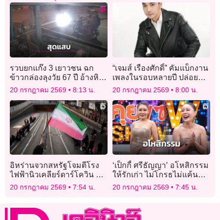
รวบยกแก๊ง 3 เยาวชน ฉก
“เจมส์ เรืองศักดิ์” คัมแบ็กงาน
ข้าวกล่องลุงวัย 67 ปี อ้างหิว
เพลงในรอบหลายปี ปล่อย
จัด กินเรียบ 10 กล่อง
ซิงเกิลใหม่ “อัสดง” เอาใจ
20 กรกฎาคม 2569
8:13 น.
20 กรกฎาคม 2569
8:00 น.
สารภาพเคยฉกหมูปิ้งมาแล้ว
แฟนๆ
อิหร่านจวกสหรัฐโจมตีโรง
‘เป็กกี้ ศรีธัญญา’ อโหสิกรรม
ไฟฟ้านิวเคลียร์ดาร์โควิน ลั่น
ให้รักเก่า ไม่โกรธไม่แค้น
ตอบโต้ตามความเหมาะสม
แล้ว ด้าน ‘คิว’ ประกาศพร้อม
20 กรกฎาคม 2569
7:54 น.
20 กรกฎาคม 2569
7:45 น.
แต่งตลอด!