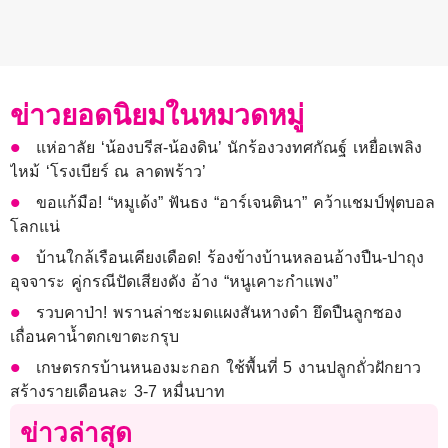
ข่าวยอดนิยมในหมวดหมู่
แห่อาลัย ‘น้องบรีส-น้องดิน’ นักร้องวงทศกัณฐ์ เหยื่อเพลิง
ไหม้ ‘โรงเบียร์ ณ ลาดพร้าว’
ขอแก้มือ! “หมูเด้ง” ฟันธง “อาร์เจนตินา” คว้าแชมป์ฟุตบอล
โลกแน่
บ้านใกล้เรือนเคียงเดือด! ร้องข้างบ้านหลอนอ้างปืน-ปาถุง
อุจจาระ คู่กรณีปัดเสียงดัง อ้าง “หนูเคาะกำแพง”
รวบคาป่า! พรานล่าชะมดแผงสันหางดำ ยึดปืนลูกซอง
เถื่อนคาน้ำตกเขาตะกรุบ
เกษตรกรบ้านหนองมะกอก ใช้พื้นที่ 5 งานปลูกถั่วฝักยาว
สร้างรายเดือนละ 3-7 หมื่นบาท
ข่าวล่าสุด