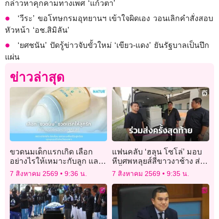
กล่าวหาคุกคามทางเพศ ‘แก้วตา’
‘วีระ’ ขอโทษกรมอุทยานฯ เข้าใจผิดเอง วอนเลิกคำสั่งสอบ
หัวหน้า ‘อช.สิมิลัน’
‘ยศชนัน’ ปัดรู้ข่าวจับขั้วใหม่ ‘เขียว-แดง’ ยันรัฐบาลเป็นปึก
แผ่น
ข่าวล่าสุด
ขวดนมเด็กแรกเกิด เลือก
แฟนคลับ ‘ฮลุน โซโล่’ มอบ
อย่างไรให้เหมาะกับลูก และ
หีบศพหลุยส์สีขาวงาช้าง ส่ง
ทำไมแม่มือใหม่จำนวนมาก
ครั้งสุดท้ายด้วยความอาลัย
7 สิงหาคม 2569
9:36 น.
7 สิงหาคม 2569
9:35 น.
เลือก NATUR เป็นขวดนม
ขวดแรก