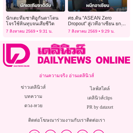
นักเตะทีมชาติอูกันดาโดน
ศธ.ดัน “ASEAN Zero
โจรใช้หินทุบจนเสียชีวิต
Dropout” สู่เวทีอาเซียน ยก
ระดับภารกิจ ไม่ใช่แค่พาเด็ก
7 สิงหาคม 2569
9:31 น.
7 สิงหาคม 2569
9:29 น.
กลับห้องเรียน
อ่านความจริง อ่านเดลินิวส์
ข่าวเดลินิวส์
ไลฟ์สไตล์
บทความ
เดลินิวส์clips
ดวง-หวย
PR by dataxet
ติดต่อโฆษณา
ร่วมงานกับเรา
ติดต่อเรา