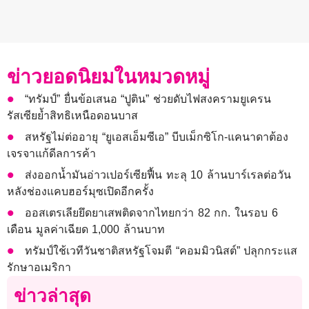
ข่าวยอดนิยมในหมวดหมู่
“ทรัมป์” ยื่นข้อเสนอ “ปูติน” ช่วยดับไฟสงครามยูเครน
รัสเซียย้ำสิทธิเหนือดอนบาส
สหรัฐไม่ต่ออายุ “ยูเอสเอ็มซีเอ” บีบเม็กซิโก-แคนาดาต้อง
เจรจาแก้ดีลการค้า
ส่งออกน้ำมันอ่าวเปอร์เซียฟื้น ทะลุ 10 ล้านบาร์เรลต่อวัน
หลังช่องแคบฮอร์มุซเปิดอีกครั้ง
ออสเตรเลียยึดยาเสพติดจากไทยกว่า 82 กก. ในรอบ 6
เดือน มูลค่าเฉียด 1,000 ล้านบาท
ทรัมป์ใช้เวทีวันชาติสหรัฐโจมตี “คอมมิวนิสต์” ปลุกกระแส
รักษาอเมริกา
ข่าวล่าสุด