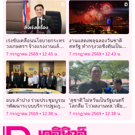
เร่งขับเคลื่อนนโยบายกระทร
งานแสดงพลุฉลองวันชาติ
วงเกษตรฯ จ้างแรงงานแล้วก
สหรัฐ ทำกรุงวอชิงตันเป็น
ว่า 64,000 คน
เมืองที่มีมลพิษมากที่สุดใน
7 กรกฎาคม 2569
12:45 น.
7 กรกฎาคม 2569
12:43 น.
โลก
อบจ.ลำปาง ร่วมประชุมบูรณ
‘สุชาติ’ไม่หวั่นเป็นรัฐมนตรี
าพัฒนาระบบบริการปฐมภูมิ
โลกลืม โว’ผลงานทส.’เพียบ
และการเชื่อมข้อมูลสุขภาพ
เดินหน้าสางปมทับลาน-ภูเก็ต
7 กรกฎาคม 2569
12:38 น.
7 กรกฎาคม 2569
12:38 น.
รายบุคคล
ยํ้าปรับ ครม.เป็นอำนาจนา
ยกฯ