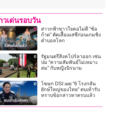
่าวเด่นรอบวัน
สาวกฟ้าขาวใจคอไม่ดี “ซ้อ
ก้าด” ตัดเสื้อเมสซีก่อนเกมชิง
ดำบอลโลก
รัฐมนตรีสิงคโปร์ลาออก เซ่น
ปม “ความสัมพันธ์ไม่เหมาะ
สม” กับหญิงนิรนาม
โฆษก DSI เผย “6 โรงกลั่น
ยักษ์ใหญ่ของไทย” ตบเท้ารับ
ทราบข้อกล่าวหาครบแล้ว