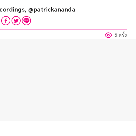
cordings, @patrickananda
5 ครั้ง