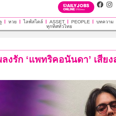
ู
หวย
ไลฟ์สไตล์
ASSET
PEOPLE
บทความ
ทุกทิศทั่วไทย
เพลงรัก ‘แพทริคอนันดา’ เสียงล