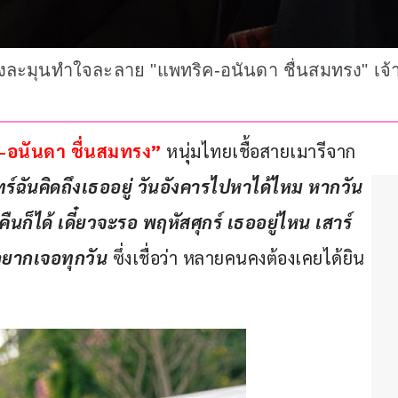
ียงละมุนทำใจละลาย "แพทริค-อนันดา ชื่นสมทรง" เจ้
-อนันดา ชื่นสมทรง”
 หนุ่มไทยเชื้อสายเมารีจาก
ทร์ฉันคิดถึงเธออยู่ วันอังคารไปหาได้ไหม หากวัน
นก็ได้ เดี๋ยวจะรอ พฤหัสศุกร์ เธออยู่ไหน เสาร์
อยากเจอทุกวัน
 ซึ่งเชื่อว่า หลายคนคงต้องเคยได้ยิน