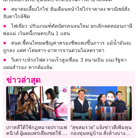
สมาคมเลี้ยงไก่ไข่ ยันเดือนหน้าไข่ไก่ราคาลง พาณิชย์สั่ง
จับตาใกล้ชิด
ไฟเขียว ปรับเกณฑ์คัดบัตรคนจนใหม่ ยกเลิกลดหย่อนภาษี
พ่อแม่ เว้นหนี้เกษตรเกิน 1 แสน
สนค.ชี้คนไทยเผชิญค่าครองชีพแพงขึ้นถาวร แม้น้ำมันจะ
ถูกลง แต่ค่าโดยสาร-อาหารจานด่วนไม่ลดราคา
วิเคราะห์รถไฟความเร็วสูงเชื่อม 3 สนามบิน แนะรัฐหา
แผนสำรอง หากต้องล้ม
ข่าวล่าสุด
เกาหลีใต้ใช้กฎหมายปราบเฟ
“สุขสมรวย” แจ้งข่าวดีเพิ่มทุน
คนิวส์ ผู้เผยแพร่เสี่ยงชดใช้ 5
กองทุนหมู่บ้าน สั่งล้างบาง