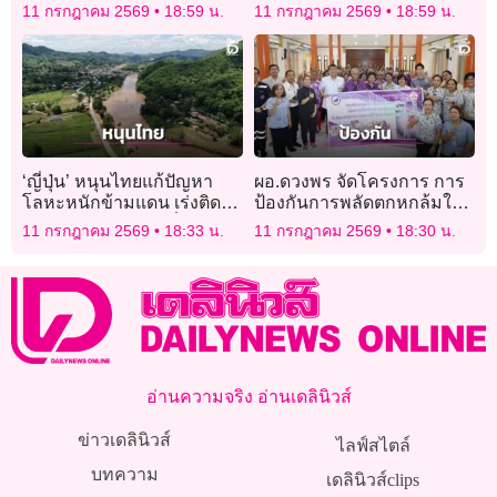
เท่าของความเสียหาย
ทุจริต เปิดช่องทางรับแจ้ง
11 กรกฎาคม 2569
18:59 น.
11 กรกฎาคม 2569
18:59 น.
เบาะแส
‘ญี่ปุ่น’ หนุนไทยแก้ปัญหา
ผอ.ดวงพร จัดโครงการ การ
โลหะหนักข้ามแดน เร่งติดตั้ง
ป้องกันการพลัดตกหกล้มในผู้
ระบบกำจัดสารหนูเพื่อความ
สูงอายุและการดูแลผู้ป่วย
11 กรกฎาคม 2569
18:33 น.
11 กรกฎาคม 2569
18:30 น.
ปลอดภัยของประชาชน
สะโพกหักแบบไร้รอยต่อ
อ่านความจริง อ่านเดลินิวส์
ข่าวเดลินิวส์
ไลฟ์สไตล์
บทความ
เดลินิวส์clips