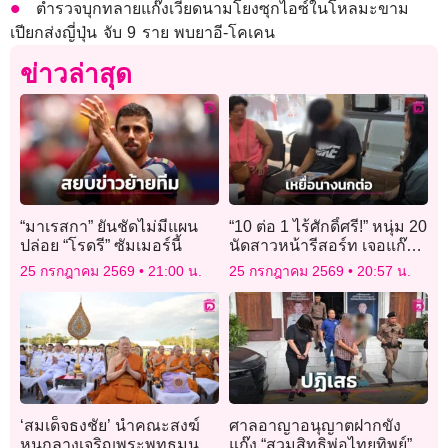
ตำรวจบุกทลายแก๊งเวียดนามโยงซุกไอซ์ในโหลมะขาม
เปียกส่งญี่ปุ่น จับ 9 ราย พบยาอี-โคเคน
ข่าวล่าสุด
“มาเรสกา” ยันชัดไม่มีแผน
“10 ต่อ 1 ไร้ศักดิ์ศรี!” หนุ่ม 20
ปล่อย “โรดรี” ซัมเมอร์นี้
นัดสาวหน้ารีสอร์ท เจอแก๊ง
แฟนเก่าดักรุมสกรัม อ่วมอ้วก
25 กรกฎาคม 2569
21:00 น.
25 กรกฎาคม 2569
20:57 น.
เป็นเลือด
‘สมเด็จธงชัย’ นำคณะสงฆ์
ศาลอาญาอนุญาตฝากขัง
หนกลางเจริญพระพุทธมนต์
แก๊ง “สวมสิทธิพ่อไทยทิพย์”