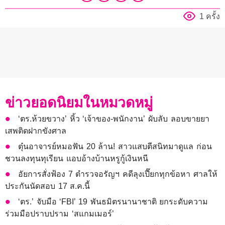
1 ครั้ง
ข่าวยอดนิยมในหมวดหมู่
‘ตร.ห้วยขวาง’ หิ้ว ‘เจ้าของ-พนักงาน’ ผับลับ ลอบขายยา
เสพติดฝากขังศาล
ตุ๋นอาจารย์หมอฟัน 20 ล้าน! สาวแสบตีสนิทมาดูแล ก่อน
ชวนลงทุนทุเรียน แอบอ้างบ้านหรูกู้เงินหนี
อัยการสั่งฟ้อง 7 ตำรวจอรัญฯ คดีลุงเปี๊ยกทุกข้อหา ศาลให้
ประกันนัดสอบ 17 ส.ค.นี้
‘ตร.’ จับมือ ‘FBI’ 19 พันธมิตรนานาชาติ ยกระดับความ
ร่วมมือปราบปราม ‘สแกมเมอร์’