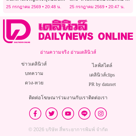
นวัคคหายุสมธัมม์ถวาย
ปฏิเสธทุกข้อหา ได้ประกัน 3
25 กรกฎาคม 2569
20:48 น.
25 กรกฎาคม 2569
20:47 น.
‘พระบาทสมเด็จ
อีก 1 นอนคุก
พระเจ้าอยู่หัว’
อ่านความจริง อ่านเดลินิวส์
ข่าวเดลินิวส์
ไลฟ์สไตล์
บทความ
เดลินิวส์clips
ดวง-หวย
PR by dataxet
ติดต่อโฆษณา
ร่วมงานกับเรา
ติดต่อเรา
© 2026 บริษัท สี่พระยาการพิมพ์ จำกัด