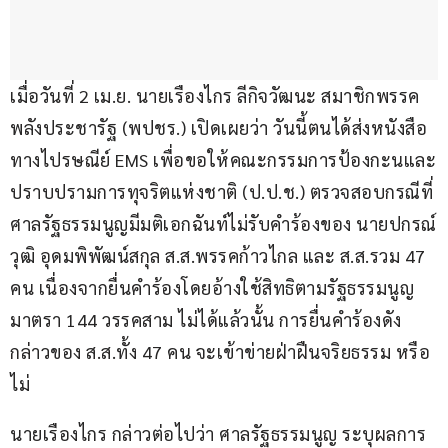
เมื่อวันที่ 2 เม.ย. นายเรืองไกร ลีกิจวัฒนะ สมาชิกพรรค
พลังประชารัฐ (พปชร.) เปิดเผยว่า วันนี้ตนได้ส่งหนังสือ
ทางไปรษณีย์ EMS เพื่อขอให้คณะกรรมการป้องกะนและ
ปราบปรามการทุจริตแห่งชาติ (ป.ป.ช.) ตรวจสอบกรณีที่
ศาลรัฐธรรมนูญมีมติเอกฉันท์ไม่รับคำร้องของ นายปกรณ์
วุฒิ อุดมพิพัฒน์สกุล ส.ส.พรรคก้าวไกล และ ส.ส.รวม 47 
คน เนื่องจากยื่นคำร้องโดยอ้างใช้สิทธิตามรัฐธรรมนูญ 
มาตรา 144 วรรคสาม ไม่ได้แล้วนั้น การยื่นคำร้องดัง
กล่าวของ ส.ส.ทั้ง 47 คน จะเข้าข่ายฝ่าฝืนจริยธรรม หรือ
ไม่
นายเรืองไกร กล่าวต่อไปว่า ศาลรัฐธรรมนูญ ระบุผลการ