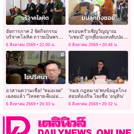
อัยการภาค 2 จัดกิจกรรม
ครอบครัวเชิญวิญญาณ
บริจาคโลหิต ถวายเป็นพระ
“แชมป์” ถูกเพื่อนแทงดับปม
ราชกุศลฯ พร้อมเปิดให้
รักสามเส้า จี้ ตร. เร่งล่าตัว
6 สิงหาคม 2569
21:00 น.
6 สิงหาคม 2569
20:46 น.
ประชาชนเข้าชมห้องทรง
งานของพระองค์ภา
อวสานความเชื่อ! “หมอเจด”
‘กมธ.กฎหมาย’พบข้อมูลโกง
เฉลยแล้ว “ไหลตาย-ผีแม่ม่าย”
สอบท้องถิ่น โยงชื่อ ‘อนุทิน’
กินข้าวเหนียวเกี่ยวจริงไหม?
6 สิงหาคม 2569
20:33 น.
6 สิงหาคม 2569
20:32 น.