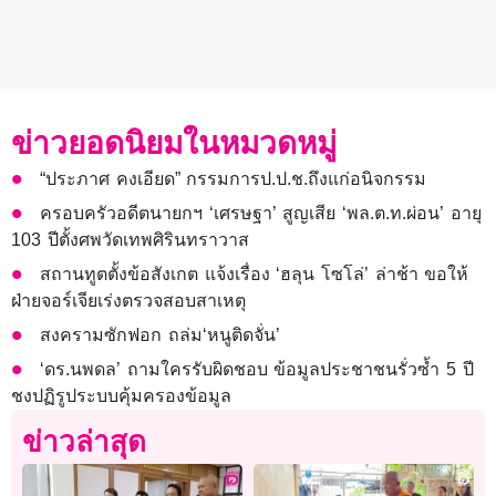
ข่าวยอดนิยมในหมวดหมู่
“ประภาศ คงเอียด” กรรมการป.ป.ช.ถึงแก่อนิจกรรม
ครอบครัวอดีตนายกฯ ‘เศรษฐา’ สูญเสีย ‘พล.ต.ท.ผ่อน’ อายุ
103 ปีตั้งศพวัดเทพศิรินทราวาส
สถานทูตตั้งข้อสังเกต แจ้งเรื่อง ‘ฮลุน โซโล่’ ล่าช้า ขอให้
ฝ่ายจอร์เจียเร่งตรวจสอบสาเหตุ
สงครามซักฟอก ถล่ม‘หนูติดจั่น’
‘ดร.นพดล’ ถามใครรับผิดชอบ ข้อมูลประชาชนรั่วซ้ำ 5 ปี
ชงปฏิรูประบบคุ้มครองข้อมูล
ข่าวล่าสุด