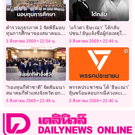
ตำรวจภูธรภาค 1 จัดพิธีมอบ
‘แก้วตา ธิษะณา’ โต้กลับ
ทุนการศึกษาของสมาคมแม่
ปชน.! ยันแจ้งชื่อผู้ก่อเหตุใน
บ้านตำรวจ ประจำปี 2569
24 ชม. ชี้ระบบพรรคบกพร่อง
3 สิงหาคม 2569
22:54 น.
3 สิงหาคม 2569
22:49 น.
ทำไม่กล้าเปิดหน้า
“กองทุนกีฬาชาติ” จัดสัมมนา
พรรคประชาชน โต้ ‘ธิษะณา’
สมาคมกีฬาแห่งจังหวัด ยก
ยันพร้อมสอบกรณีล่วงละเมิด
ระดับการจัดสรรงบปี 2570
ชี้ผู้ร้องเคยขอไม่ให้ดำเนิน
3 สิงหาคม 2569
22:49 น.
3 สิงหาคม 2569
22:40 น.
มุ่งเน้นยุทธศาสตร์ โปร่งใส
การ
เกิดผลสัมฤทธิ์