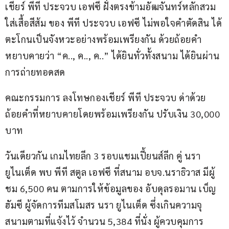
เชียร์ พีที ประจวบ เอฟซี ฝั่งตรงข้ามอัฒจันทร์หลักสวม
ใส่เสื้อสีส้ม ของ พีที ประจวบ เอฟซี ไม่พอใจคำตัดสิน ได้
ตะโกนเป็นจังหวะอย่างพร้อมเพรียงกัน ด้วยถ้อยคำ
หยาบคายว่า “ค.., ค.., ค..” ได้ยินทั่วทั้งสนาม ได้ยินผ่าน
การถ่ายทอดสด
คณะกรรมการ ลงโทษกองเชียร์ พีที ประจวบ ด่าด้วย
ถ้อยคำที่หยาบคายโดยพร้อมเพรียงกัน ปรับเงิน 30,000 
บาท
วันเดียวกัน เกมไทยลีก 3 รอบแชมเปี้ยนส์ลีก คู่ นรา 
ยูไนเต็ด พบ พีที สตูล เอฟซี ที่สนาม อบจ.นราธิวาส มีผู้
ชม 6,500 คน ตามการให้ข้อมูลของ อับดุลรอมาน เบ็ญ
ฮัมซี ผู้จัดการทีมสโมสร นรา ยูไนเต็ด ซึ่งเกินความจุ
สนามตามที่แจ้งไว้ จำนวน 5,384 ที่นั่ง ผู้ควบคุมการ