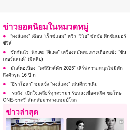
ข่าวยอดนิยมในหมวดหมู่
“หงส์แดง” เฉือน “เร็กซ์แฮม” หวิว “ริโอ” ซัดชัย ศึกซัมเมอร์
ซีรีส์
ซัดกันนัว! นักเตะ “ผีแดง” เหวี่ยงหมัดทะเลาะเดือดแข้ง “ซัน
เดอร์แลนด์” (มีคลิป)
มันส์ต่อเนื่อง! “เดลินิวส์คัพ 2026” เสิร์ฟความสนุกไม่มีพัก
ถึงคิวรุ่น 16 ปี ก
“อิราโอลา” ชมแข้ง “หงส์แดง” เล่นดีกว่าเดิม
‘รถถัง’ เปิดใจเคลียร์ทุกดราม่า รับหลงเชื่อคนผิด ขอโทษ
ONE-ชาตรี ลั่นกลับมาทวงแชมป์โลก
ข่าวล่าสุด