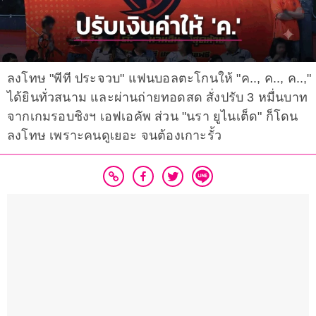
ลงโทษ "พีที ประจวบ" แฟนบอลตะโกนให้ "ค.., ค.., ค..,"
ได้ยินทั่วสนาม และผ่านถ่ายทอดสด สั่งปรับ 3 หมื่นบาท
จากเกมรอบชิงฯ เอฟเอคัพ ส่วน "นรา ยูไนเต็ด" ก็โดน
ลงโทษ เพราะคนดูเยอะ จนต้องเกาะรั้ว