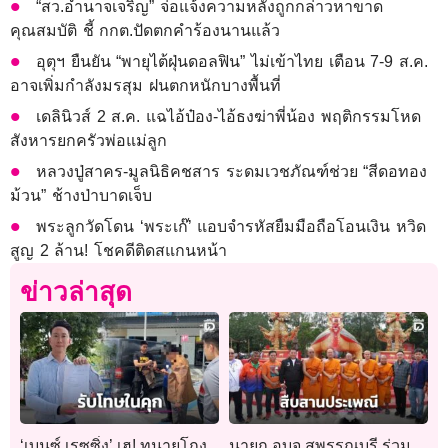
“สว.อำนาจเจริญ” จ่อแจ้งความหลังถูกกล่าวหาขาด
คุณสมบัติ ชี้ กกต.ปัดตกคำร้องนานแล้ว
อุตุฯ ยืนยัน “พายุไต้ฝุ่นดอลฟิน” ไม่เข้าไทย เตือน 7-9 ส.ค.
อาจเพิ่มกำลังมรสุม ฝนตกหนักบางพื้นที่
เดลินิวส์ 2 ส.ค. แฉไอ้ป๋อง-ไอ้ธงฆ่าพี่น้อง พฤติกรรมโหด
สังหารยกครัวพ่อแม่ลูก
หลวงปู่สาคร-มูลนิธิคชสาร ระดมเวชภัณฑ์ช่วย “สีดอทอง
ม้วน” ช้างป่าบาดเจ็บ
พระลูกวัดโดน ‘พระเก๊’ แอบจำรหัสยืมมือถือโอนเงิน หวิด
สูญ 2 ล้าน! โชคดีติดสแกนหน้า
ข่าวล่าสุด
‘เบนซ์ เรซซิ่ง’ เฮ! ทนายโกง
นายก อบจ.สุพรรณบุรี ร่วม