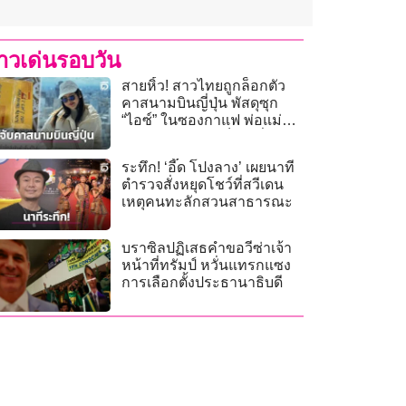
่าวเด่นรอบวัน
สายหิ้ว! สาวไทยถูกล็อกตัว
คาสนามบินญี่ปุ่น พัสดุซุก
“ไอซ์” ในซองกาแฟ พ่อแม่
ร้องลูกถูกหลอกเป็นเหยื่อ
ระทึก! ‘อี๊ด โปงลาง’ เผยนาที
ตำรวจสั่งหยุดโชว์ที่สวีเดน
เหตุคนทะลักสวนสาธารณะ
บราซิลปฏิเสธคำขอวีซ่าเจ้า
หน้าที่ทรัมป์ หวั่นแทรกแซง
การเลือกตั้งประธานาธิบดี