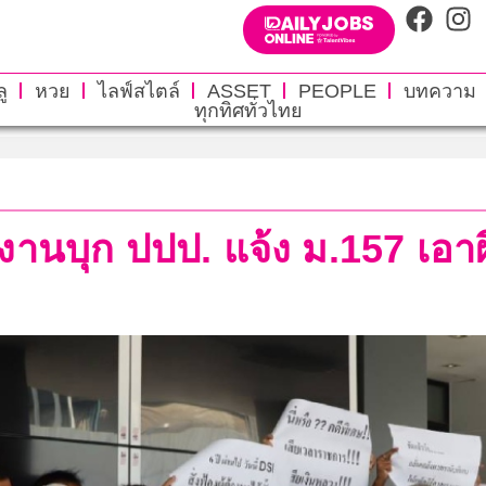
ู
หวย
ไลฟ์สไตล์
ASSET
PEOPLE
บทความ
ทุกทิศทั่วไทย
งานบุก ปปป. แจ้ง ม.157 เอาผิ