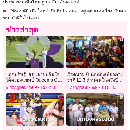
ประชาชน-เพื่อไทย ฐานเสียงสั่นคลอน!
“ชัชชาติ” เปิดใจหลังปิดหีบ! ขอบคุณทุกคะแนนเสียง ลั่นคน
ชนะยังดีใจไม่ออก
ข่าวล่าสุด
“เอกปริษฐิ์” สุดปลาบปลื้มใจ
เวียดนามรับนักท่องเที่ยวต่าง
ได้ครองแชมป์ Queen’s Cup
ชาติ 12.3 ล้านคนในครึ่งปี
2026 ถ้วยพระราชทาน
แรก เอเชียนำตลาด
5 กรกฎาคม 2569
19:02 น.
5 กรกฎาคม 2569
18:53 น.
สมเด็จพระนางเจ้าฯ พระบรม
ราชินี คนแรกของไทย