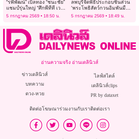
“รพีพัฒน์” เบิ้ลทอง “ชนะชัย”
ลพบุรีจัดพิธีประกอบชิ้นส่วน
แชมป์รุ่นใหญ่ “ศึกพีทีที เวอร์
‘พระโพธิสัตว์กวนอิมพันมือ
ชวล เทควันโด” ชิงแชมป์
หยกขาว’ ใหญ่สุดใน
5 กรกฎาคม 2569
18:50 น.
5 กรกฎาคม 2569
18:49 น.
ประเทศไทยครั้งแรก
ประเทศไทย
อ่านความจริง อ่านเดลินิวส์
ข่าวเดลินิวส์
ไลฟ์สไตล์
บทความ
เดลินิวส์clips
ดวง-หวย
PR by dataxet
ติดต่อโฆษณา
ร่วมงานกับเรา
ติดต่อเรา