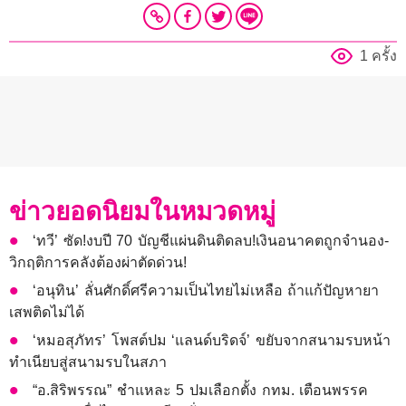
1 ครั้ง
ข่าวยอดนิยมในหมวดหมู่
‘ทวี’ ซัด!งบปี 70 บัญชีแผ่นดินติดลบ!เงินอนาคตถูกจำนอง-
วิกฤติการคลังต้องผ่าตัดด่วน!
‘อนุทิน’ ลั่นศักดิ์ศรีความเป็นไทยไม่เหลือ ถ้าแก้ปัญหายา
เสพติดไม่ได้
‘หมอสุภัทร’ โพสต์ปม ‘แลนด์บริดจ์’ ขยับจากสนามรบหน้า
ทำเนียบสู่สนามรบในสภา
“อ.สิริพรรณ” ชำแหละ 5 ปมเลือกตั้ง กทม. เตือนพรรค