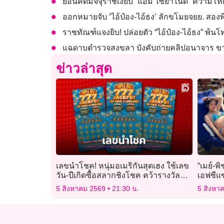
ย้อนคดีมัจจุราชเงียบ “แอม ไซยาไนด์” ความโหด
ออกหมายจับ ‘ไอ้ป๋อง-ไอ้ธง’ ลักขโมยจยย. สองพี
ราชทัณฑ์แจงยิบ! ปล่อยตัว “ไอ้ป๋อง-ไอ้ธง” พ้น
แฉดาบตำรวจสงขลา บังคับถ่ายคลิปอนาจาร ขายกลุ
ข่าวล่าสุด
เลขนำโชค! หนุ่มอเมริกันสุดเฮง ใช้เลข
“เมย์-พ
วัน-ปีเกิดซื้อสลากชิงโชค คว้ารางวัล
เอฟซีแ
ใหญ่ 1 ล้านดอลลาร์
5 สิงหาคม 2569
21:30 น.
5 สิงหา