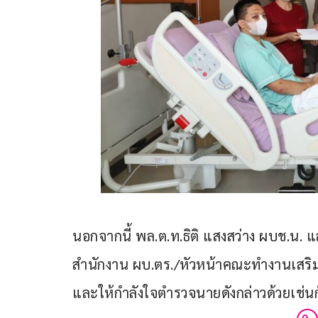
นอกจากนี้ พล.ต.ท.ธิติ แสงสว่าง ผบช.น. 
สำนักงาน ผบ.ตร./หัวหน้าคณะทำงานเสริม
และให้กำลังใจตำรวจนายดังกล่าวด้วยเช่นก