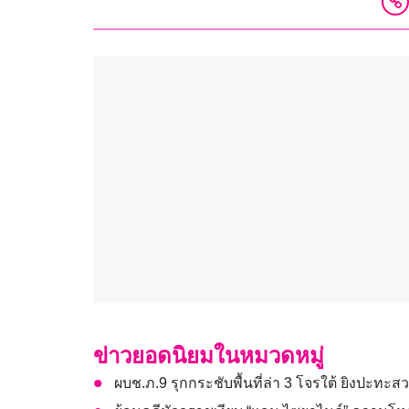
ข่าวยอดนิยมในหมวดหมู่
ผบช.ภ.9 รุกกระชับพื้นที่ล่า 3 โจรใต้ ยิงปะทะ