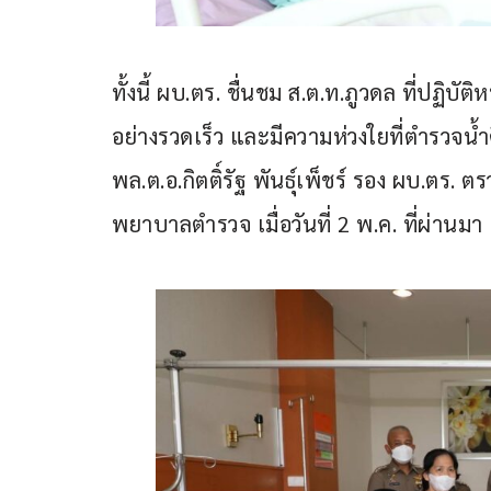
ทั้งนี้ ผบ.ตร. ชื่นชม ส.ต.ท.ภูวดล ที่ปฏิบ
อย่างรวดเร็ว และมีความห่วงใยที่ตำรวจน้ำ
พล.ต.อ.กิตติ์รัฐ พันธุ์เพ็ชร์ รอง ผบ.ตร. ตร
พยาบาลตำรวจ เมื่อวันที่ 2 พ.ค. ที่ผ่านมา