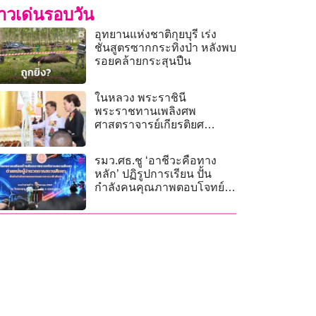
่าวเด่นรอบวัน
อุทยานแห่งชาติกุยบุรี เร่ง
ชันสูตรซากกระทิงป่า หลังพบ
รอยคล้ายกระสุนปืน
ในหลวง พระราชินี
พระราชทานเพลิงศพ
ศาสตราจารย์เกียรติยศ
สงคราม-คุณหญิงสุมนา
ทรัพย์เจริญ
รมว.ศธ.ชู ‘อาชีวะคือทาง
หลัก’ ปฏิรูปการเรียน ปั้น
กำลังคนคุณภาพตอบโจทย์
อนาคต