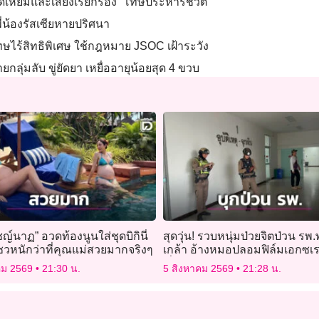
เหี้ยมและเสียงเรียกร้อง “โทษประหารชีวิต”
่น้องรัสเซียหายปริศนา
โทษไร้สิทธิพิเศษ ใช้กฎหมาย JSOC เฝ้าระวัง
่มลับ ขู่ยัดยา เหยื่ออายุน้อยสุด 4 ขวบ
ิชญ์นาฏ” อวดท้องนูนใส่ชุดบิกินี่
สุดวุ่น! รวบหนุ่มป่วยจิตป่วน รพ.
ซวหนักว่าที่คุณแม่สวยมากจริงๆ
เกล้า อ้างหมอปลอมฟิล์มเอกซเรย
เรื่องฝังชิปในหัว
คม 2569
21:30 น.
5 สิงหาคม 2569
21:28 น.