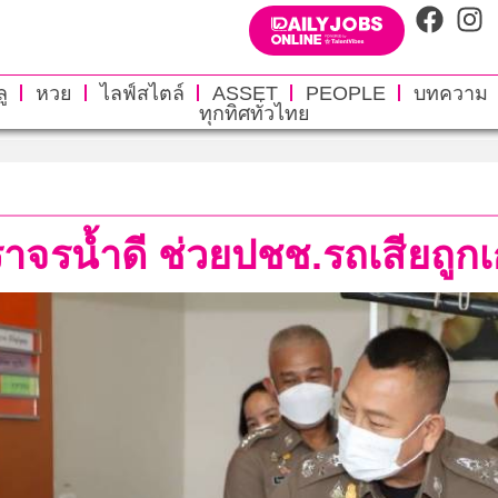
ู
หวย
ไลฟ์สไตล์
ASSET
PEOPLE
บทความ
ทุกทิศทั่วไทย
จรน้ำดี ช่วยปชช.รถเสียถูกเก