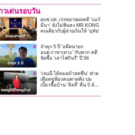
่าวเด่นรอบวัน
ผบช.ปส. เร่งขยายผลคดี ‘แอร์
มีนา’ ยังไม่ฟันธง MR.KONG
คนเดียวกับผู้จ่ายเงินให้ ‘อุทัย’
จำคุก 5 ปี ‘อดีตนายก
อบต.ราชาเทวะ’ กับพวก คดี
จัดซื้อ ‘เสาไฟกินรี’ ปี 56
‘เจนนี่ ได้หมดถ้าสดชื่น’ ฟาด
เดือดขู่ฟ้องคนพาดพิง ปม
เบี้ยวซื้อบ้าน ‘ลิลลี่’ คืน 5 ล้าน
ยันไม่เคยรับปาก!