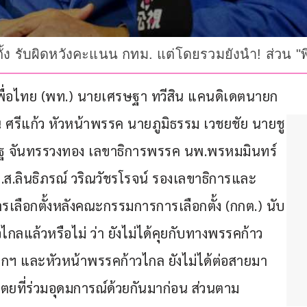
ั้ง รับผิดหวังคะแนน กทม. แต่โดยรวมยังนำ! ส่วน "พ
รคเพื่อไทย (พท.) นายเศรษฐา ทวีสิน แคนดิเดตนายก
ศรีแก้ว หัวหน้าพรรค นายภูมิธรรม เวชยชัย นายชู
สริฐ จันทรรวงทอง เลขาธิการพรรค นพ.พรหมมินทร์ 
.ส.ลินธิภรณ์ วริณวัชรโรจน์ รองเลขาธิการและ
ลือกตั้งหลังคณะกรรมการการเลือกตั้ง (กกต.) นับ
ลแล้วหรือไม่ ว่า ยังไม่ได้คุยกับทางพรรคก้าว
ยกฯ และหัวหน้าพรรคก้าวไกล ยังไม่ได้ต่อสายมา 
ตยที่ร่วมอุดมการณ์ด้วยกันมาก่อน ส่วนตาม