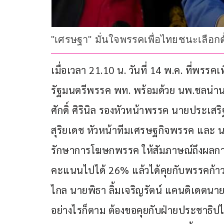
"เศรษฐา" มั่นใจพรรคเพื่อไทยชนะเลือกต
เมื่อเวลา 21.10 น. วันที่ 14 พ.ค. ที่พร
รัฐมนตรีพรรค พท. พร้อมด้วย นพ.ชลน่าน 
ศักดิ์ ศิรินิล รองหัวหน้าพรรค นายประเ
สุริยเดช หัวหน้าทีมเศรษฐกิจพรรค และ น
รักษาการโฆษกพรรค ให้สัมภาษณ์ถึงผลการเ
คะแนนไปได้ 26% แล้วได้คุยกับพรรคก้าวไก
ไกล นายพิธา ลิ้มเจริญรัตน์ แคนดิเดตนา
อย่างไรก็ตาม ต้องขอคุยกับฝ่ายประชาธิปไ