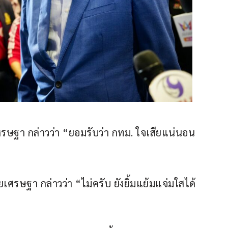
ษฐา กล่าวว่า “ยอมรับว่า กทม. ใจเสียแน่นอน 
ยเศรษฐา กล่าวว่า “ไม่ครับ ยังยิ้มแย้มแจ่มใสได้