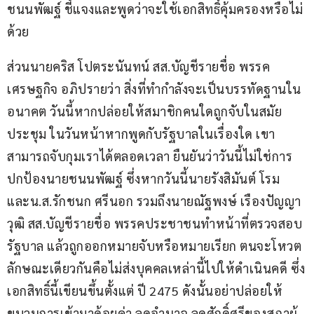
ชนนพัฒฐ์ ชี้แจงและพูดว่าจะใช้เอกสิทธิ์คุ้มครองหรือไม่
ด้วย
ส่วนนายคริส โปตระนันทน์ สส.บัญชีรายชื่อ พรรค
เศรษฐกิจ อภิปรายว่า สิ่งที่ทำกำลังจะเป็นบรรทัดฐานใน
อนาคต วันนี้หากปล่อยให้สมาชิกคนใดถูกจับในสมัย
ประชุม ในวันหน้าหากพูดกับรัฐบาลในเรื่องใด เขา
สามารถจับกุมเราได้ตลอดเวลา ยืนยันว่าวันนี้ไม่ใช่การ
ปกป้องนายชนนพัฒฐ์ ซึ่งหากวันนี้นายรังสิมันต์ โรม 
และน.ส.รักชนก ศรีนอก รวมถึงนายณัฐพงษ์ เรืองปัญญา
วุฒิ สส.บัญชีรายชื่อ พรรคประชาชนทำหน้าที่ตรวจสอบ
รัฐบาล แล้วถูกออกหมายจับหรือหมายเรียก ตนจะโหวต
ลักษณะเดียวกันคือไม่ส่งบุคคลเหล่านี้ไปให้ดำเนินคดี ซึ่ง
เอกสิทธิ์นี้เขียนขึ้นตั้งแต่ ปี 2475 ดังนั้นอย่าปล่อยให้
ขบวนการเข้ามาด้อยค่า ลดอำนาจ ลดศักดิ์ศรีของสภาผู้