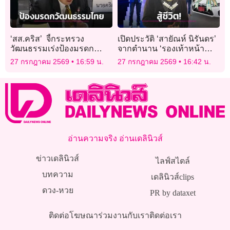
‘สส.คริส’ จี้กระทรวง
เปิดประวัติ ‘สายัณห์ นิรันดร’
วัฒนธรรมเร่งป้องมรดก
จากตำนาน ‘รองเท้าหน้า
วัฒนธรรมไทยหลังมวยไทย
ห้อง’ สู่โรครุมเร้า สู้ชีวิตจน
27 กรกฎาคม 2569
16:59 น.
27 กรกฎาคม 2569
16:42 น.
ถูกเคลมเป็น ‘กุนขแมร์’
ถอยรถป้ายแดงสำเร็จ!
อ่านความจริง อ่านเดลินิวส์
ข่าวเดลินิวส์
ไลฟ์สไตล์
บทความ
เดลินิวส์clips
ดวง-หวย
PR by dataxet
ติดต่อโฆษณา
ร่วมงานกับเรา
ติดต่อเรา