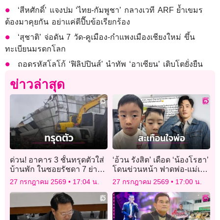
‘สีหศักดิ์’ แจงปม ‘ไทย-กัมพูชา’ กลางเวที ARF ย้ำเขมร
ต้องมาคุยกัน อย่าแค่ตีปี๊บข้อเรียกร้อง
‘สุชาติ’ จ่อดัน 7 วัด-คูเมือง-กำแพงเมืองเชียงใหม่ ขึ้น
ทะเบียนมรดกโลก
ถอดรหัสโลโก้ ‘ฟิลิปปินส์’ นำทัพ ‘อาเซียน’ เติบโตยั่งยืน
ข่าวล่าสุด
ด่วน! อาคาร 3 ชั้นทรุดตัวใส่
‘อ้วน รังสิต’ เดือด ‘น้องโรฮา’
บ้านพัก ในซอยรัชดา 7 ย่าน
โดนข่วนหน้า ฟาดพ่อ-แม่เด็ก
ห้วยขวาง
ถ้าลูกป่วยควรดูแลอย่าปล่อย
27 กรกฎาคม 2569
17:04 น.
27 กรกฎาคม 2569
17:00 น.
เป็นภัยสังคม!