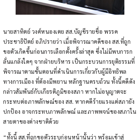
นายสาทิตย์ วงศ์หนองเตย สส.บัญชีรายชื่อ พรรค
ประชาธิปัตย์ อภิปรายว่า เมื่อพิจารณาคดีของ สส.ที่ถูก
ขอตัวเกิดขึ้นก่อนการเลือกตั้งครั้งล่าสุด ซึ่งไม่มีพบการก
ลั่นแกล้งใดๆ จากฝ่ายบริหาร เป็นกระบวนการยุติธรรมที่
พิจารณาตามขั้นตอนที่ดำเนินการเกี่ยวกับผู้มีอิทธิพล
ทางการเมือง ที่ต้องมีพยาน หลักฐานครบถ้วน ทั้งนี้คดีดัง
กล่าวสัมพันธ์กับเกียรติภูมิของสภา หากไม่อนุญาตจะ
กระทบต่อภาพลักษณ์ของ สส. หากคดีร้ายแรงแต่สภายัง
ปกป้อง อาจกระทบภาพลักษณ์ และภาพพจน์ของสภาใน
สายตาของต่างชาติด้วย 
“ทั้งนี้ สส.ที่ถูกขอตัวระบุก่อนหน้านั้นว่า พร้อมเข้าสู่