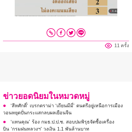
11 ครั้ง
ข่าวยอดนิยมในหมวดหมู่
‘สีหศักดิ์’ เบรกดราม่า ‘เถียนมีมี่’ ดนตรีอยู่เหนือการเมือง
วอนหยุดปั่นกระแสกลบผลเยือนจีน
‘แทนคุณ’ ร้อง กมธ.ป.ป.ช. สอบปมพิรุธจัดซื้อเครื่อง
บิน ‘กรมฝนหลวงฯ’ วงเงิน 1.1 พันล้านบาท