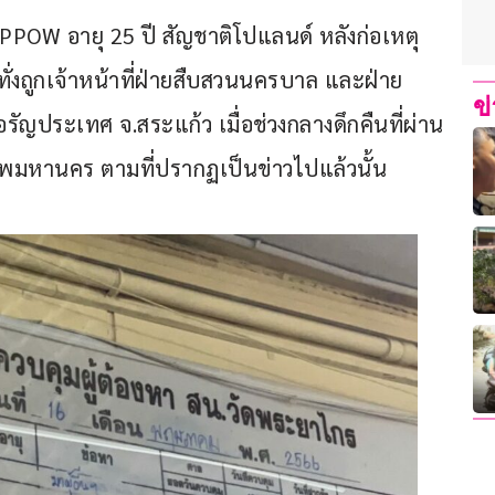
IPPOW อายุ 25 ปี สัญชาติโปแลนด์ หลังก่อเหตุ
่งถูกเจ้าหน้าที่ฝ่ายสืบสวนนครบาล และฝ่าย
ข
อรัญประเทศ จ.สระแก้ว เมื่อช่วงกลางดึกคืนที่ผ่าน
เทพมหานคร ตามที่ปรากฏเป็นข่าวไปแล้วนั้น