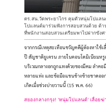
ตร.สน.วัดพระยาไกร คุมตัวหนุ่มโปแลน
โปแลนด์มาร่วมฟังการสอบสวนด้วย ด้านผ
ที่พนักงานสอบสวนเตรียมพาไปฝากขั
จากกรณีเหตุสะเทือนขวัญคดีผู้ต้องหาใช้
ปี สัญชาติยูเครน ภายในคอนโดมิเนียมหร
บริเวณกลางอกถูกแทงด้วยของมีคม ลำคอม
หลายแห่ง และข้อมือแขนข้างซ้ายขาดออกจา
เกิดเมื่อช่วงบ่ายวานนี้ (15 พ.ค. 66) 
สยองกลางกรุง! ‘หนุ่มโปแลนด์’ เลื่อ