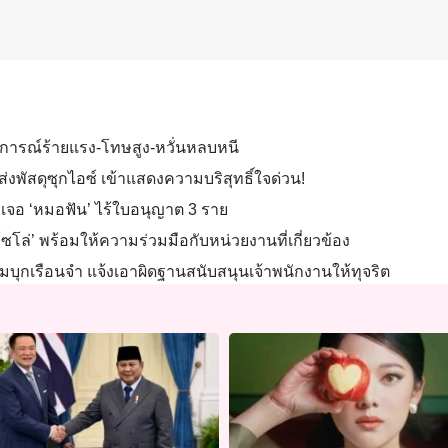
ฤติการณ์ร้ายแรง-โทษสูง-หวั่นหลบหนี
์” ส่งพัสดุซุกไอซ์ เข้าแสดงความบริสุทธิ์ใจด่วน!
งะเจอ ‘หมอฟัน’ ไร้ใบอนุญาต 3 ราย
โล่’ พร้อมให้ความร่วมมือกับหน่วยงานที่เกี่ยวข้อง
ยมบุกเรือนจำ แจ้งเอาผิดฐานสนับสนุนเจ้าพนักงานให้ทุจริต