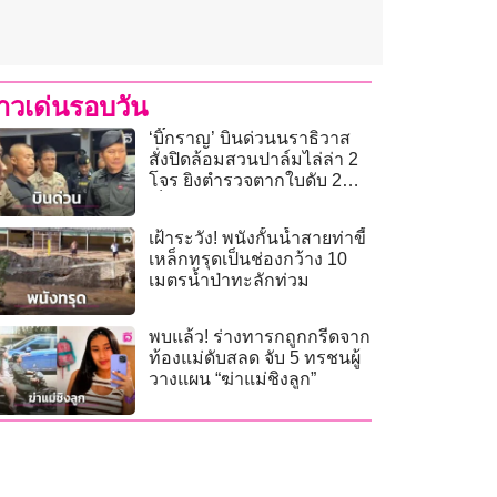
่าวเด่นรอบวัน
‘บิ๊กราญ’ บินด่วนนราธิวาส
สั่งปิดล้อมสวนปาล์มไล่ล่า 2
โจร ยิงตำรวจตากใบดับ 2
เจ็บ 4
เฝ้าระวัง! พนังกั้นน้ำสายท่าขี้
เหล็กทรุดเป็นช่องกว้าง 10
เมตรน้ำป่าทะลักท่วม
พบแล้ว! ร่างทารกถูกกรีดจาก
ท้องแม่ดับสลด จับ 5 ทรชนผู้
วางแผน “ฆ่าแม่ชิงลูก”