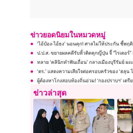
ข่าวยอดนิยมในหมวดหมู่
‘ไอ้ป๋อง-ไอ้ธง’ นอนคุก! ศาลไม่ให้ประกัน ชี้พ
ป.ป.ส. ขยายผลคดีรับหิ้วติดคุกญี่ปุ่น จี้ “ไรเดอร
ทลาย ‘คลินิกทำฟันเถื่อน’ กลางเมืองบุรีรัมย์ ผ
‘ตร.’ แสดงความเสียใจต่อครอบครัวของ ‘ฮลุน โซ
ผู้ต้องหาโกงสอบท้องถิ่นอ่วม! ‘กองปราบฯ’ เตรี
ข่าวล่าสุด