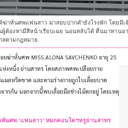
ด์ฆ่าหั่นศพแฟนสาว มาสอบปากคำยังโรงพัก โดยมีเจ
ู้ต้องหามีสีหน้าเรียบเฉย นอนหลับได้ ตื่นมาทานอ
งศาลตามกฎหมาย
เลื่อยฆ่าหั่นศพ MISS.ALONA SAVCHENKO อายุ 25 
ูแห่งหนึ่ง ย่านสาทร โดยสภาพศพเปลือยกาย 
ีแผลหวิดขาด และตามร่างกายถูกใบเลื่อยบาด
กกัน นอกจากนี้พบเลื่อยมือช่างไม้ตกอยู่ โดยเหตุ
ยฆ่าหั่นศพ ‘แฟนสาว’ หมกคอนโดฯหรูย่านสาทร