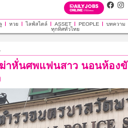
ู
หวย
ไลฟ์สไตล์
ASSET
PEOPLE
บทความ
ทุกทิศทั่วไทย
.
ฆ่าหั่นศพแฟนสาว นอนห้องขั
ง