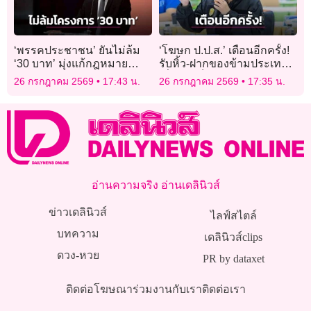
‘พรรคประชาชน’ ยันไม่ล้ม
‘โฆษก ป.ป.ส.’ เตือนอีกครั้ง!
‘30 บาท’ มุ่งแก้กฎหมาย
รับหิ้ว-ฝากของข้ามประเทศ
‘บัตรทอง’ ให้มีประสิทธิภาพ
เสี่ยงตกเป็นเครือข่ายค้ายา
26 กรกฎาคม 2569
17:43 น.
26 กรกฎาคม 2569
17:35 น.
เสพติดข้ามชาติ
อ่านความจริง อ่านเดลินิวส์
ข่าวเดลินิวส์
ไลฟ์สไตล์
บทความ
เดลินิวส์clips
ดวง-หวย
PR by dataxet
ติดต่อโฆษณา
ร่วมงานกับเรา
ติดต่อเรา