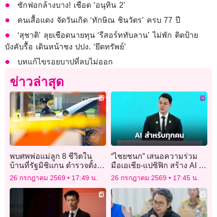
ซักฟอกล้างบาง! เชือด ‘อนุทิน 2’
คนเสื้อแดง จัดวันเกิด ‘ทักษิณ ชินวัตร’ ครบ 77 ปี
‘สุชาติ’ ลุยเชือดนายทุน ‘รีสอร์ททับลาน’ ไม่พัก ติดป้าย
บังคับรื้อ เดินหน้าชง ปปง. ‘ยึดทรัพย์’
บทแก้ไขรอยบาปที่ลบไม่ออก
ข่าวล่าสุด
พบศพพ่อแม่ลูก 8 ชีวิตใน
“ไชยชนก” เสนอความร่วม
บ้านที่รัฐมิชิแกน ตำรวจตั้ง
มือเอเชีย-แปซิฟิก สร้าง AI ที่
ปมฆาตกรรมในครอบครัว
ปลอดภัยเป็นประโยชน์ต่อทุก
26 กรกฎาคม 2569
17:49 น.
26 กรกฎาคม 2569
17:45 น.
คน