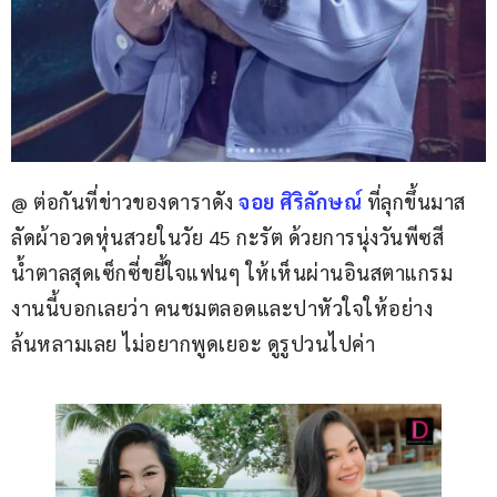
@ ต่อกันที่ข่าวของดาราดัง 
จอย ศิริลักษณ์ 
ที่ลุกขึ้นมาส
ลัดผ้าอวดหุ่นสวยในวัย 45 กะรัต ด้วยการนุ่งวันพีซสี
น้ำตาลสุดเซ็กซี่ขยี้ใจแฟนๆ ให้เห็นผ่านอินสตาแกรม 
งานนี้บอกเลยว่า คนชมตลอดและปาหัวใจให้อย่าง
ล้นหลามเลย ไม่อยากพูดเยอะ ดูรูปวนไปค่า 