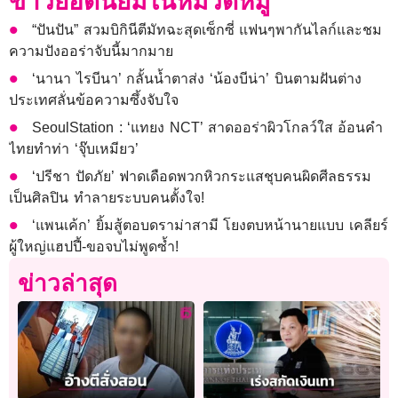
ข่าวยอดนิยมในหมวดหมู่
“ปันปัน” สวมบิกินีตีมัทฉะสุดเซ็กซี่ แฟนๆพากันไลก์และชม
ความปังออร่าจับนี้มากมาย
‘นานา ไรบีนา’ กลั้นน้ำตาส่ง ‘น้องบีน่า’ บินตามฝันต่าง
ประเทศลั่นข้อความซึ้งจับใจ
SeoulStation : ‘แทยง NCT’ สาดออร่าผิวโกลว์ใส อ้อนคำ
ไทยทำท่า ‘จุ๊บเหมียว’
‘ปรีชา ปัดภัย’ ฟาดเดือดพวกหิวกระแสชุบคนผิดศีลธรรม
เป็นศิลปิน ทำลายระบบคนตั้งใจ!
‘แพนเค้ก’ ยิ้มสู้ตอบดราม่าสามี โยงตบหน้านายแบบ เคลียร์
ผู้ใหญ่แฮปปี้-ขอจบไม่พูดซ้ำ!
ข่าวล่าสุด