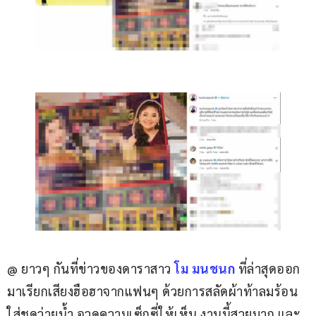
@ ยาวๆ กันที่ข่าวของดาราสาว 
โม มนชนก
 ที่ล่าสุดออก
มาเรียกเสียงฮือฮาจากแฟนๆ ด้วยการสลัดผ้าท้าลมร้อน 
ใส่ชุดว่ายน้ำ อวดความเซ็กซี่ให้เห็น งานนี้สวยมาก และ