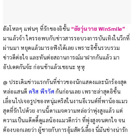
ฮัลโหลๆ แฟนๆ ที่รักของอิชั้น 
“ยัยวุ่นวาย WinSmile”
มาแล้วจ้า ใครรอพบกับข่าวสารรอบวงการบันเทิงในวีกที่
ผ่านมา หยุดแล้วมารอฟังได้เลย เพราะอิชั้นรวบรวม
ข่าวดีต่อใจ และทันต่อสถานการณ์มาฝากกันแล้ว มา
อัปเดตกันจ้ะ ก่อนช้าแล้วเชยนะ หุหุ
@ ประเดิมข่าวแรกกันที่ข่าวของนักแสดงและนักร้องสุด
หล่อแสนดี 
คริส พีรวัศ 
กันก่อนเลย เพราะล่าสุดอิชั้น
เลื่อนไปเจอรูปของหนุ่มคริสในงานอีเวนต์ที่พาน้องแมว
สุดที่รักไปด้วย งานนี้ดาเมจความหล่อว่าพุ่งสูงแล้ว แต่
ความเป็นแด๊ดดี้ดูแลน้องแมวดีกว่า ที่พุ่งสูงจนตกใจ จน
ต้องบอกเลยว่า ผู้ชายกับการอุ้มสัตว์เลี้ยง นี่มันช่างน่ารัก