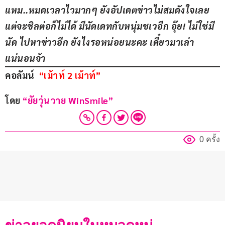
แหม..หมดเวลาไวมากๆ ยังอัปเดตข่าวไม่สมดังใจเลย 
แต่จะชิลต่อก็ไม่ได้ มีนัดเดทกับหนุ่มชเวอีก อุ๊ย! ไม่ใช่มี
นัด ไปหาข่าวอีก ยังไงรอหน่อยนะคะ เดี๋ยวมาเล่า
แน่นอนจ้า
คอลัมน์  
“เม้าท์ 2 เม้าท์”
โดย 
“ยัยวุ่นวาย WinSmile”
0 ครั้ง