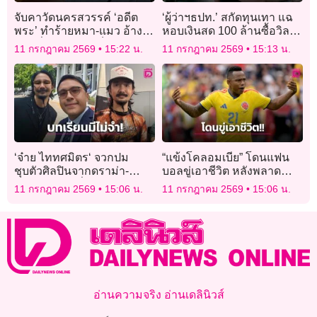
จับคาวัดนครสวรรค์ ‘อดีต
‘ผู้ว่าฯธปท.’ สกัดทุนเทา แฉ
พระ’ ทำร้ายหมา-แมว อ้าง
หอบเงินสด 100 ล้านซื้อวิลล่า
แค่ตีสั่งสอน ‘วอชด็อก’ บุก
หรู เร่งสอบแลกแบงก์ย่อย 10
11 กรกฎาคม 2569
15:22 น.
11 กรกฎาคม 2569
15:13 น.
ช่วยทันควัน
ล้าน
‘จ๋าย ไททศมิตร‘ จวกปม
“แข้งโคลอมเบีย” โดนแฟน
ชุบตัวศิลปินจากดราม่า-
บอลขู่เอาชีวิต หลังพลาด
เคลียร์คดีรถ ลั่นคำขาดไม่
โอกาสทองก่อนทีมตกรอบ
11 กรกฎาคม 2569
15:06 น.
11 กรกฎาคม 2569
15:06 น.
จ่ายก็ติดคุก!
บอลโลก
อ่านความจริง อ่านเดลินิวส์