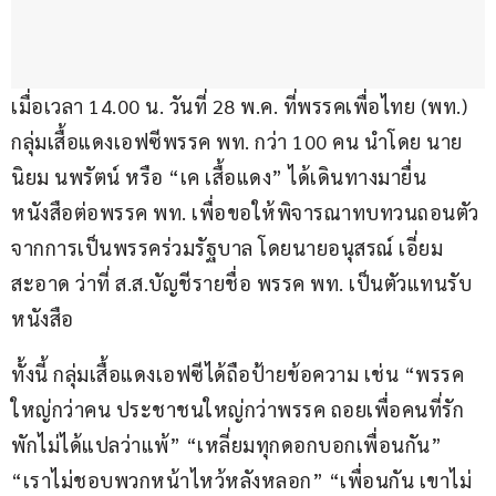
เมื่อเวลา 14.00 น. วันที่ 28 พ.ค. ที่พรรคเพื่อไทย (พท.) 
กลุ่มเสื้อแดงเอฟซีพรรค พท. กว่า 100 คน นำโดย นาย
นิยม นพรัตน์ หรือ “เค เสื้อแดง” ได้เดินทางมายื่น
หนังสือต่อพรรค พท. เพื่อขอให้พิจารณาทบทวนถอนตัว
จากการเป็นพรรคร่วมรัฐบาล โดยนายอนุสรณ์ เอี่ยม
สะอาด ว่าที่ ส.ส.บัญชีรายชื่อ พรรค พท. เป็นตัวแทนรับ
หนังสือ
ทั้งนี้ กลุ่มเสื้อแดงเอฟซีได้ถือป้ายข้อความ เช่น “พรรค
ใหญ่กว่าคน ประชาชนใหญ่กว่าพรรค ถอยเพื่อคนที่รัก 
พักไม่ได้แปลว่าแพ้” “เหลี่ยมทุกดอกบอกเพื่อนกัน” 
“เราไม่ชอบพวกหน้าไหว้หลังหลอก” “เพื่อนกัน เขาไม่