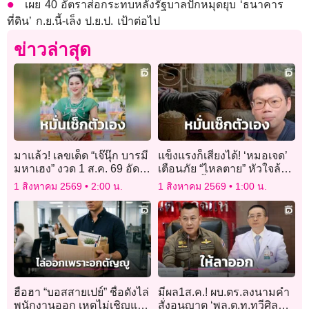
เผย 40 อัตราส่อกระทบหลังรัฐบาลปักหมุดยุบ ‘ธนาคาร
ที่ดิน’ ก.ย.นี้-เล็ง ป.ย.ป. เป้าต่อไป
ข่าวล่าสุด
มาแล้ว! เลขเด็ด “เจ๊นุ๊ก บารมี
แข็งแรงก็เสี่ยงได้! ‘หมอเจด’
มหาเฮง” งวด 1 ส.ค. 69 อัด
เตือนภัย “ไหลตาย” หัวใจล้ม
เน้นๆ 2 ตัว-3 ตัว คอหวย
เหลวดึก มื้อใหญ่-แอลกอฮอล์
1 สิงหาคม 2569
2:00 น.
1 สิงหาคม 2569
1:00 น.
กว้านซื้อหมดแผง!
ตัวกระตุ้นชั้นดี
ฮือฮา “บอสสายเปย์” ชื่อดังไล่
มีผล1ส.ค.! ผบ.ตร.ลงนามคำ
พนักงานออก เหตุไม่เชิญแม่
สั่งอนุญาต ‘พล.ต.ท.ทวีศิลป์’