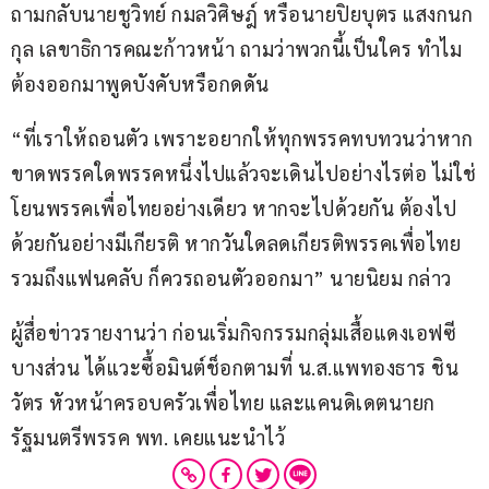
ถามกลับนายชูวิทย์ กมลวิศิษฎ์ หรือนายปิยบุตร แสงกนก
กุล เลขาธิการคณะก้าวหน้า ถามว่าพวกนี้เป็นใคร ทำไม
ต้องออกมาพูดบังคับหรือกดดัน
“ที่เราให้ถอนตัว เพราะอยากให้ทุกพรรคทบทวนว่าหาก
ขาดพรรคใดพรรคหนึ่งไปแล้วจะเดินไปอย่างไรต่อ ไม่ใช่
โยนพรรคเพื่อไทยอย่างเดียว หากจะไปด้วยกัน ต้องไป
ด้วยกันอย่างมีเกียรติ หากวันใดลดเกียรติพรรคเพื่อไทย
รวมถึงแฟนคลับ ก็ควรถอนตัวออกมา” นายนิยม กล่าว
ผู้สื่อข่าวรายงานว่า ก่อนเริ่มกิจกรรมกลุ่มเสื้อแดงเอฟซี
บางส่วน ได้แวะซื้อมินต์ช็อกตามที่ น.ส.แพทองธาร ชิน
วัตร หัวหน้าครอบครัวเพื่อไทย และแคนดิเดตนายก
รัฐมนตรีพรรค พท. เคยแนะนำไว้