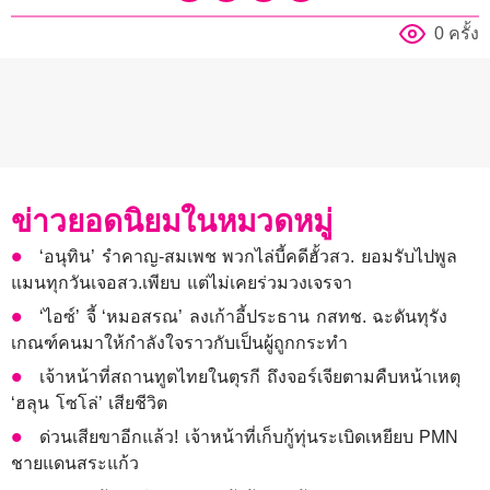
0 ครั้ง
ข่าวยอดนิยมในหมวดหมู่
‘อนุทิน’ รำคาญ-สมเพช พวกไล่บี้คดีฮั้วสว. ยอมรับไปพูล
แมนทุกวันเจอสว.เพียบ แต่ไม่เคยร่วมวงเจรจา
‘ไอซ์’ จี้ ‘หมอสรณ’ ลงเก้าอี้ประธาน กสทช. ฉะดันทุรัง
เกณฑ์คนมาให้กำลังใจราวกับเป็นผู้ถูกกระทำ
เจ้าหน้าที่สถานทูตไทยในตุรกี ถึงจอร์เจียตามคืบหน้าเหตุ
‘ฮลุน โซโล่’ เสียชีวิต
ด่วนเสียขาอีกแล้ว! เจ้าหน้าที่เก็บกู้ทุ่นระเบิดเหยียบ PMN
ชายแดนสระแก้ว