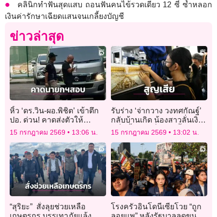
คลินิกทำฟันสุดแสบ ถอนฟันคนไข้รวดเดียว 12 ซี่ ซ้ำหลอก
เงินค่ารักษาเฉียดแสนจนเกลี้ยงบัญชี
ข่าวล่าสุด
หิ้ว ‘ดร.วิน-ผอ.พิชิต’ เข้าตึก
รับร่าง ‘จ่ากวาง วงทศกัณฐ์’
ปอ. ด่วน! คาดส่งตัวให้
กลับบ้านเกิด น้องสาวลั่นเงิน
‘อนุทิน-ผบ.ตร.’ เค้นสอบ
หมื่นซื้อชีวิตพี่ไม่ได้ จี้ร้านรับ
15 กรกฎาคม 2569
13:06 น.
15 กรกฎาคม 2569
13:02 น.
ปากคำด้วยตัวเอง
ผิดชอบคดีถึงที่สุด
“สุริยะ” สั่งลุยช่วยเหลือ
โรงครัวอินโดนีเซียโวย “ถูก
เกษตรกร บรรเทาภัยแล้ง
ลอยแพ” หลังรัฐบาลลดขนาด