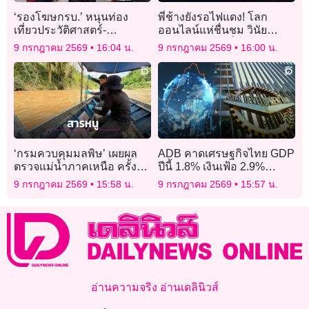
‘รองโฆษกรบ.’ หนุนท่อง
พี่ช้างยังรอไฟแดง! โลก
เที่ยวประวัติศาสตร์-
ออนไลน์แห่ชื่นชม วินัย
วัฒนธรรมจังหวัดสงขลา
จราจรตัวอย่างที่คนยังต้อง
9 กรกฎาคม 2569
16:04 น.
9 กรกฎาคม 2569
16:00 น.
ยกนิ้วให้
‘กรมควบคุมมลพิษ’ เผยผล
ADB คาดเศรษฐกิจไทย GDP
ตรวจแม่น้ำภาคเหนือ ครั้งที่
ปีนี้ 1.8% เงินเฟ้อ 2.9%
20 ‘รวก-โขง’ ปลอดภัย ‘กก-
ต้นทุนพลังงานกดดัน
9 กรกฎาคม 2569
15:58 น.
9 กรกฎาคม 2569
15:57 น.
สาย’ ยังพบสารหนูบางจุด
อ่านความจริง อ่านเดลินิวส์