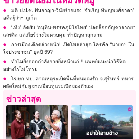
ข่าวยอดนิยมในหมวดหมู่
มติ ป.ป.ช. ฟันอาญา-วินัยร้ายแรง ‘จำเริญ ทิพญพงศ์ธาดา’
อดีตผู้ว่าฯ ภูเก็ต
‘เท้ง’ อัดยับ ‘อนุทิน-พรรคภูมิใจไทย’ ปลดล็อกกัญชาจากยา
เสพติด แต่เกียร์ว่างไม่ควบคุม ทำปัญหาลุกลาม
การเมืองเดือดล่วงหน้า! เปิดโพลล่าสุด ใครคือ “นายกฯ ใน
ใจประชาชน” ยุคปี 69?
ทำไมยิ่งออกกำลังกายยิ่งหน้าแก่ !! แพทย์แนะนำวิธีฟิต
อย่างไรไม่โทรม
โฆษก ทบ. คาดเหตุระเบิดพื้นที่พนมดงรัก จ.สุรินทร์ ทหาร
ผลัดใหม่กัมพูชาเหยียบทุ่นระเบิดของตัวเอง
ข่าวล่าสุด