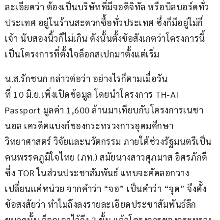
ละเอียดว่า ต้องเป็นบริษัทที่มีจอดิจิทัล หรือบิลบอร์ดทั่ว
ประเทศ อยู่ในร้านสะดวกซื้อทั่วประเทศ ซึ่งก็มีอยู่ไม่กี่
เจ้า นับสองนิ้วก็ไม่เกิน ดังนั้นตั้งข้อสังเกตว่าโครงการนี้ 
เป็นโครงการที่ตั้งใจล็อกสเปกมาตั้งแต่เริ่ม
น.ส.รักชนก กล่าวต่อว่า อย่างไรก็ตามเมื่อวัน
ที่ 10 มิ.ย.เพิ่งเปิดข้อมูล โดยนำโครงการ TH-AI 
Passport มูลค่า 1,600 ล้านมาเทียบกับโครงการเนชา
นอล เครดิตแบงก์ของกระทรวงการอุดมศึกษา 
วิทยาศาสตร์ วิจัยและนวัตกรรม ภายใต้ช่วงรัฐมนตรีเป็น
คนพรรคภูมิใจไทย (ภท.) สมัยนางสาวศุภมาส อิศรภักดี 
ซึ่ง TOR ในส่วนประชาสัมพันธ์ แทบจะคัดลอกวาง 
เปลี่ยนแค่หน่วย จากคำว่า “จอ” เป็นคำว่า “จุด” จึงตั้ง
ข้อสงสัยว่า ทำไมถึงลงรายละเอียดประชาสัมพันธ์ลึก
ขนาดนั้น ล็อกเอาไว้ถึง 3 ชั้น แล้วโครงการของกระทรวง