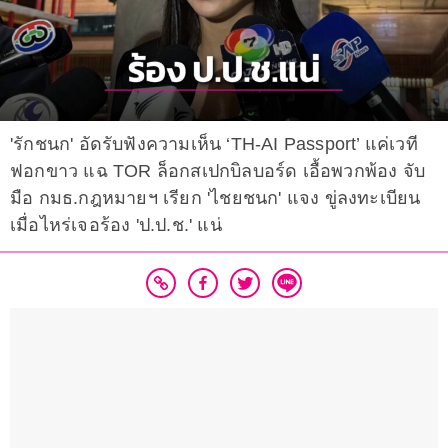
'รักชนก' อัดรับฟังความเห็น ‘TH-AI Passport’ แค่เวที
ฟอกขาว แฉ TOR ล็อกสเปกบิลบอร์ด เอื้อพวกพ้อง จับ
มือ กมธ.กฎหมายฯ เรียก 'ไชยชนก' แจง ขู่ลงทะเบียน
เมื่อไหร่เจอร้อง 'ป.ป.ช.' แน่