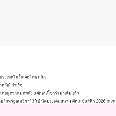
้าประเทศไม่งั้นเจอโทษหนัก
ากวัย” สำเร็จ
แม้เคยพูดว่าหมดพลัง แต่ตอนนี้ชาร์จมาเต็มแล้ว
าย “สหรัฐอเมริกา” 3 โบ๋ นัดประเดิมสนาม ศึกเนชันส์ลีก 2026 สนาม 3 