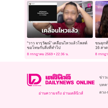
“วาว จารุวัฒน์” เคลื่อนไหวแล้วโพสต์
ขนลุกทั
ขอโทษกับสิ่งที่ทำไป
16 สาด
America
8 กรกฎาคม 2569
22:36 น.
8 กรกฎ
ข่าวเ
บทค
ดวง-
อ่านความจริง อ่านเดลินิวส์