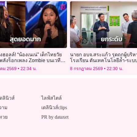
้งฮอลล์! “น้องเนเน่” เด็กไทยวัย
นายก อบจ.สระแก้ว รุดถกผู้บริห
พลังร็อกเพลง Zombie บนเวที
โรงเรียน ดันเทคโนโลยีล้ำ-ระบ
’s Got Talent
รายบุคคล
าคม 2569
22:34 น.
8 กรกฎาคม 2569
22:30 น.
ดลินิวส์
ไลฟ์สไตล์
วาม
เดลินิวส์clips
หวย
PR by dataxet