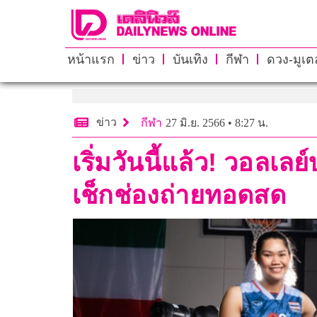
หน้าแรก
ข่าว
บันเทิง
กีฬา
ดวง-มูเตล
ข่าว
กีฬา
27 มิ.ย. 2566 • 8:27 น.
เริ่มวันนี้แล้ว! วอลเ
เช็กช่องถ่ายทอดสด