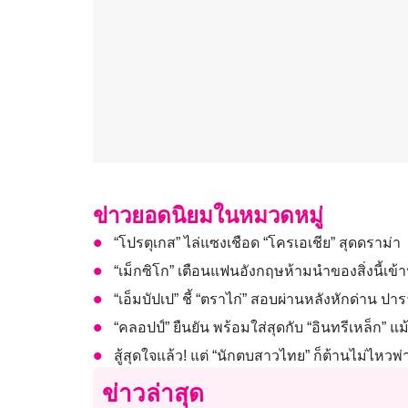
ข่าวยอดนิยมในหมวดหมู่
“โปรตุเกส” ไล่แซงเชือด “โครเอเชีย” สุดดราม่า
“เม็กซิโก” เตือนแฟนอังกฤษห้ามนำของสิ่งนี้เข
“เอ็มบัปเป” ชี้ “ตราไก่” สอบผ่านหลังหักด่าน ปาร
“คลอปป์” ยืนยัน พร้อมใส่สุดกับ “อินทรีเหล็ก” 
สู้สุดใจแล้ว! แต่ “นักตบสาวไทย” ก็ต้านไม่ไหวพ่
ข่าวล่าสุด