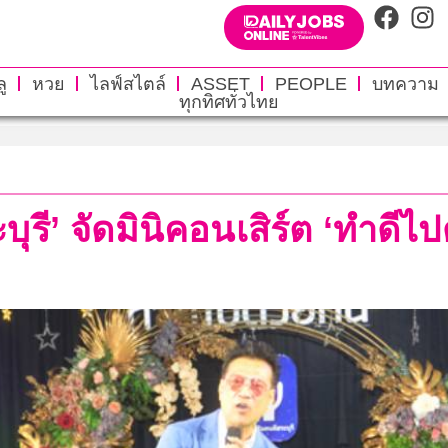
ู
หวย
ไลฟ์สไตล์
ASSET
PEOPLE
บทความ
ทุกทิศทั่วไทย
ุรี’ จัดมินิคอนเสิร์ต ‘ทำดีไ