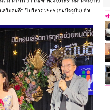
ว่าง นางพัทยา มณฑาทอง (ประธานผ่านพ้น) กับ 
่งเสริมตนดีฯ ปีบริหาร 2566 (คนปัจจุบัน) ด้วย
ข