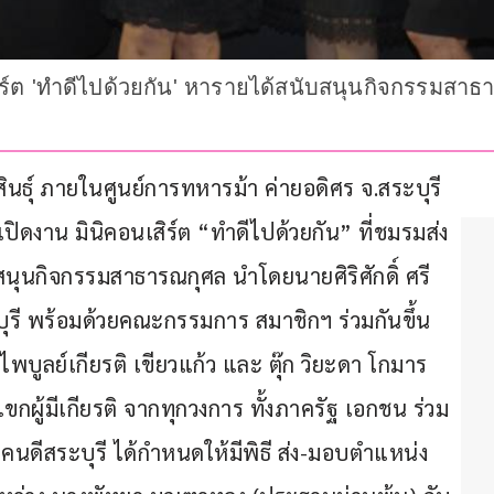
สิร์ต 'ทำดีไปด้วยกัน' หารายได้สนับสนุนกิจกรรมสาธา
ินธุ์ ภายในศูนย์การทหารม้า ค่ายอดิศร จ.สระบุรี 
ดงาน มินิคอนเสิร์ต “ทำดีไปด้วยกัน” ที่ชมรมส่ง
บสนุนกิจกรรมสาธารณกุศล นำโดยนายศิริศักดิ์ ศรี
ุรี พร้อมด้วยคณะกรรมการ สมาชิกฯ ร่วมกันขึ้น 
น ไพบูลย์เกียรติ เขียวแก้ว และ ตุ๊ก วิยะดา โกมาร
ขกผู้มีเกียรติ จากทุกวงการ ทั้งภาครัฐ เอกชน ร่วม
ดีสระบุรี ได้กำหนดให้มีพิธี ส่ง-มอบตำแหน่ง 