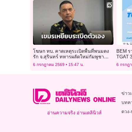
โฆษก ทบ. คาดเหตุระเบิดพื้นที่พนมดง
BEM รวม
รัก จ.สุรินทร์ ทหารผลัดใหม่กัมพูชา
TGAT 3
เหยียบทุ่นระเบิดของตัวเอง
น้องพิช
6 กรกฎาคม 2569
15:47 น.
6 กรกฎ
ข่าวเ
บทค
ดวง-
อ่านความจริง อ่านเดลินิวส์