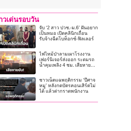
่าวเด่นรอบวัน
จับ ‘2 สาว ปวช.-ม.6’ ฝันอยาก
เป็นหมอ เปิดคลินิกเถื่อน
รับจ้างฉีดโบท็อกซ์-ฟิลเลอร์
ไฟไหม้ป่าลามเผาโรงงาน
เฟอร์นิเจอร์ส่งออก ระดมรถ
น้ำคุมเพลิง 4 ชม. เสียหาย
หลายล้าน!
ชาวเน็ตแฉพฤติกรรม ‘ปีศาจ
หมู’ หลังกดบัตรคอนเสิร์ตไม่
ได้ แล้วด่ากราดพนักงาน