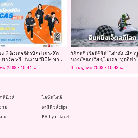
 3 ติวเตอร์ตัวท็อป เจาะลึก
“เจ็ตสกี เวิลด์ซีรีส์” โด่งดัง เมือง
 พาร์ต ฟรี! ในงาน “BEM พา
ของบัลแกเรีย ชูโมเดล “ทูตกีฬา”
ิต TCAS ปีที่ 18”
ผู้นำกีฬาโลก
าคม 2569
15:44 น.
6 กรกฎาคม 2569
15:42 น.
ดลินิวส์
ไลฟ์สไตล์
วาม
เดลินิวส์clips
หวย
PR by dataxet