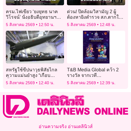
ครม.ไฟเขียว ‘ยงยุทธ นาค
ด่วน! ปิดล้อมวิสามัญ 2 ผู้
วิโรจน์’ นั่งอธิบดีอุทยานฯ
ต้องหายิงตำรวจ สภ.ตากใบ
‘ชิดชนก’ เป็นรองปลัดกระทร
เสียชีวิต เร่งล่าตัวอีก 1 ราย
5 สิงหาคม 2569
12:50 น.
5 สิงหาคม 2569
12:48 น.
วงฯ
สหรัฐใช้ขีปนาวุธพิสัยไกล
T&B Media Global คว้า 2
ความแม่นยำสูง “เกือบ
รางวัล จากเวที
ทั้งหมด” ในสงครามอิหร่าน
Cartoonvision Animation
5 สิงหาคม 2569
12:40 น.
5 สิงหาคม 2569
12:39 น.
Contest
อ่านความจริง อ่านเดลินิวส์