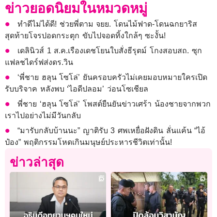
ข่าวยอดนิยมในหมวดหมู่
ทำดีไม่ได้ดี! ช่วยพี่ตาม จยย. โดนไม้ฟาด-โดนฉกยาริส
สุดท้ายโจรปอดกระตุก ขับไปจอดทิ้งใกล้ๆ ซะงั้น!
เดลินิวส์ 1 ส.ค.เรืองเดชโยนใบสั่งธีรุตม์ โกงสอบสถ. ซุก
แฟลชไดร์ฟส่งดร.วิน
‘พี่ชาย ฮลุน โซโล่’ ยันครอบครัวไม่เคยมอบหมายใครเปิด
รับบริจาค หลังพบ ‘ไอดีปลอม’ ว่อนโซเชียล
พี่ชาย ‘ฮลุน โซโล่’ โพสต์ยืนยันข่าวเศร้า น้องชายจากพวก
เราไปอย่างไม่มีวันกลับ
“มารับกลับบ้านนะ” ญาติรับ 3 ศพเหยื่อฝังดิน ลั่นแค้น “ไอ้
ป๋อง” พฤติกรรมโหดเกินมนุษย์ประหารชีวิตเท่านั้น!
ข่าวล่าสุด