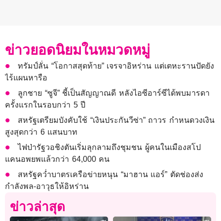
ข่าวยอดนิยมในหมวดหมู่
ทรัมป์ลั่น “โอกาสสุดท้าย” เจรจาอิหร่าน แต่เตหะรานปัดยัง
ไร้แผนหารือ
ลูกชาย “ซูจี” ชี้เป็นสัญญาณดี หลังไอซีอาร์ซีได้พบมารดา
ครั้งแรกในรอบกว่า 5 ปี
สหรัฐเตรียมบังคับใช้ “เงินประกันวีซ่า” ถาวร กำหนดวงเงิน
สูงสุดกว่า 6 แสนบาท
ไฟป่ารัฐวอชิงตันเริ่มลุกลามถึงชุมชน ผู้คนในเมืองสโป
แคนอพยพแล้วกว่า 64,000 คน
สหรัฐคว่ำบาตรเครือข่ายหนุน “มาฮาน แอร์” ตัดช่องส่ง
กำลังพล-อาวุธให้อิหร่าน
ข่าวล่าสุด