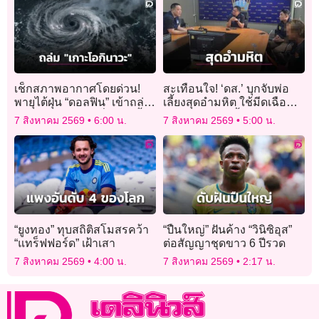
เช็กสภาพอากาศโดยด่วน!
สะเทือนใจ! ‘ดส.’ บุกจับพ่อ
พายุไต้ฝุ่น “ดอลฟิน” เข้าถล่ม
เลี้ยงสุดอํามหิต ใช้มีดเฉือน
“เกาะโอกินาวะ” ญี่ปุ่นวันนี้
อวัยวะเพศลูกเลี้ยงวัย 3 ขวบ
7 สิงหาคม 2569
6:00 น.
7 สิงหาคม 2569
5:00 น.
“ยูงทอง” ทุบสถิติสโมสรคว้า
“ปืนใหญ่” ฝันค้าง “วินิซิอุส”
“แทร็ฟฟอร์ด” เฝ้าเสา
ต่อสัญญาชุดขาว 6 ปีรวด
7 สิงหาคม 2569
4:00 น.
7 สิงหาคม 2569
2:17 น.