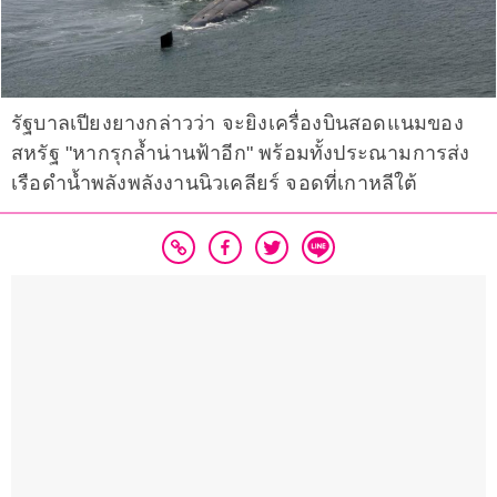
รัฐบาลเปียงยางกล่าวว่า จะยิงเครื่องบินสอดแนมของ
สหรัฐ "หากรุกล้ำน่านฟ้าอีก" พร้อมทั้งประณามการส่ง
เรือดำน้ำพลังพลังงานนิวเคลียร์ จอดที่เกาหลีใต้