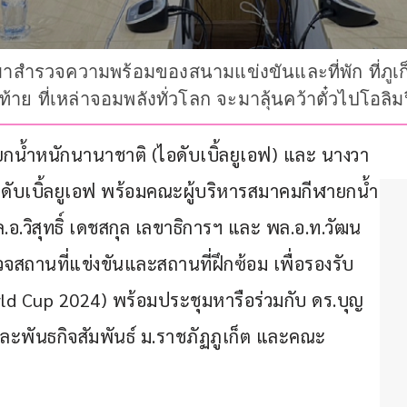
สำรวจความพร้อมของสนามแข่งขันและที่พัก ที่ภูเก็
ท้าย ที่เหล่าจอมพลังทั่วโลก จะมาลุ้นคว้าตั๋วไปโอลิ
ยกน้ำหนักนานาชาติ (ไอดับเบิ้ลยูเอฟ) และ นางวา
อดับเบิ้ลยูเอฟ พร้อมคณะผู้บริหารสมาคมกีฬายกน้ำ
.วิสุทธิ์ เดชสกุล เลขาธิการฯ และ พล.อ.ท.วัฒน
จสถานที่แข่งขันและสถานที่ฝึกซ้อม เพื่อรองรับ
rld Cup 2024) พร้อมประชุมหารือร่วมกับ ดร.บุญ
และพันธกิจสัมพันธ์ ม.ราชภัฏภูเก็ต และคณะ