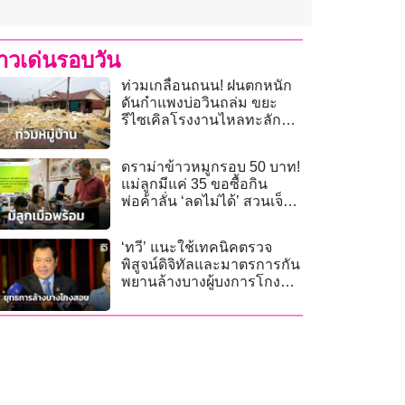
่าวเด่นรอบวัน
ท่วมเกลื่อนถนน! ฝนตกหนัก
ดันกำแพงบ่อวินถล่ม ขยะ
รีไซเคิลโรงงานไหลทะลัก
เข้าหมู่บ้าน
ดราม่าข้าวหมูกรอบ 50 บาท!
แม่ลูกมีแค่ 35 ขอซื้อกิน
พ่อค้าลั่น ‘ลดไม่ได้’ สวนเจ็บ
ไม่พร้อมมีลูกทำไม?
‘ทวี’ แนะใช้เทคนิคตรวจ
พิสูจน์ดิจิทัลและมาตรการกัน
พยานล้างบางผู้บงการโกง
สอบ