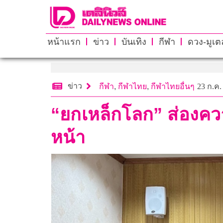
หน้าแรก
ข่าว
บันเทิง
กีฬา
ดวง-มูเตล
ข่าว
กีฬา
,
กีฬาไทย
,
กีฬาไทยอื่นๆ
23 ก.ค.
“ยกเหล็กโลก” ส่องความ
หน้า