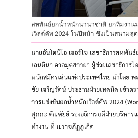
สหพันธ์ยกน้ำหนักนานาชาติ ยกทีมงานมา
เวิลด์คัพ 2024 ในปีหน้า ซึ่งเป็นสนามสุด
นายอันโตนีโอ เออร์โซ เลขาธิการสหพันธ์
เลนตินา คาลมุตสกายา ผู้ช่วยเลขาธิการไ
หนักสมัครเล่นแห่งประเทศไทย นำโดย พล.อ
ชัย เจริญรัตน์ ประธานฝ่ายเทคนิค เข้าตรว
การแข่งขันยกน้ำหนักเวิลด์คัพ 2024 (Wo
ศุภภะ ตัณฑัยย์ รองอธิการบดีฝ่ายบริหาร
ทำงาน ที่ ม.ราชภัฏภูเก็ต