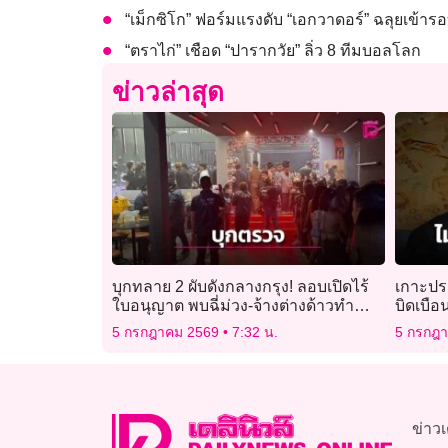
“เม็กซิโก” ฟอร์มแรงดับ “เอกวาดอร์” ฉลุยเข้า
“ตราไก่” เชือด “ปารากวัย” ลิ่ว 8 ทีมบอลโลก
ข่าวล่าสุด
บุกทลาย 2 ผับดังกลางกรุง! ลอบเปิดไร้
เกาะประ
ใบอนุญาต พบฉี่ม่วง-จ้างต่างด้าวทำ
บิดเบือ
อาชีพสงวนคนไทย
5 กรกฎาคม 2569
7:32 น.
5 กรกฎ
ข่าวเ