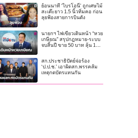
ย้อนนาที ‘ไบรโอนี่’ ถูกเศษไม้
สะเต๊ะยาว 1.5 นิ้วทิ่มคอ ก่อน
ลุยฟ้องสายการบินดัง
นายกฯ ไฟเขียวเดินหน้า “หวย
เกษียณ” สรุปกฎหมาย-ระบบ
จบสิ้นปี ขาย 50 บาท ลุ้น 1
ล้านทุกวันศุกร์
สก.ประชาธิปัตย์จ่อร้อง
‘ป.ป.ช.’ เอาผิดสก.พรรคส้ม
เหตุกดบัตรแทนกัน