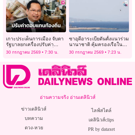
เกาะประเด็นการเมือง จับตา
ซาอุดีอาระเบียดันตั้งแนวร่วม
รัฐบาลยกเครื่องปรับค่า
นานาชาติ คุ้มครองเรือใน
ตอบแทนผู้บริหารท้องถิ่น
ทะเลแดงรับมือฮูตี
30 กรกฎาคม 2569
7:30 น.
30 กรกฎาคม 2569
7:23 น.
อ่านความจริง อ่านเดลินิวส์
ข่าวเดลินิวส์
ไลฟ์สไตล์
บทความ
เดลินิวส์clips
ดวง-หวย
PR by dataxet