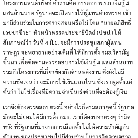
โครงการแลนด์บริดจ์ คำถามคือ การออก พ.ร.ก.เงินกู้ 4 
แสนล้านบาท รัฐบาลจะเปิดทางให้ผู้แทนต่างพรรค เข้า
มามีส่วนร่วมในการตรวจสอบหรือไม่ โดย “นายอภิสิทธิ์ 
เวชชาชีวะ” หัวหน้าพรรคประชาธิปัตย์ (ปชป.) ให้
สัมภาษณ์ว่า วันที่ 4 มิ.ย. จะมีการประชุมสภาผู้แทน
ราษฎร จะพยายามอย่างเต็มที่ ให้มีการตั้ง กมธ.วิสามัญ
ขึ้นมา เพื่อติดตามตรวจสอบการใช้เงินกู้ 4 แสนล้านบาท 
รวมถึงโครงการที่เกี่ยวข้องกับด้านพลังงาน ซึ่งยังไม่มี
ความชัดเจนว่า จะมีการใช้เงินแบบไหน ซึ่งเราพูดตั้งแต่
ต้นว่า ไม่ใช่เรื่องที่มีความจำเป็นเร่งด่วนที่จะต้องกู้เงิน
เราจึงต้องตรวจสอบตรงนี้ อย่างไรก็ตามสภาชุดนี้ รัฐบาล
มักจะไม่ยอมให้มีการตั้ง กมธ. เราก็ต้องบอกตรงๆ ว่าผิด
หวัง ที่รัฐบาลที่มาจากการเลือกตั้ง ไม่ให้ความสำคัญกับ
ตัวแทนของประชาชนไปมีส่วนร่วม ในการติดตามตรวจ