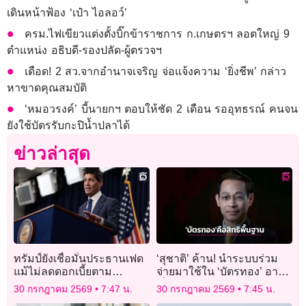
เดินหน้าฟ้อง ‘เป๋า ไอลอว์’
ครม.ไฟเขียวแต่งตั้งบิ๊กข้าราชการ ก.เกษตรฯ ลอตใหญ่ 9
ตำแหน่ง อธิบดี-รองปลัด-ผู้ตรวจฯ
เดือด! 2 สว.จากอำนาจเจริญ จ่อแจ้งความ ‘ยิ่งชีพ’ กล่าว
หาขาดคุณสมบัติ
‘หมอวรงค์’ บี้นายกฯ ตอบให้ชัด 2 เดือน รออุทธรณ์ คนจน
ยังใช้บัตรรับกะปิน้ำปลาได้
ข่าวล่าสุด
ทรัมป์ยังเชื่อมั่นประธานเฟด
‘สุชาติ’ ค้าน! นำระบบร่วม
แม้ไม่ลดดอกเบี้ยตาม
จ่ายมาใช้ใน ‘บัตรทอง’ อาจ
ต้องการ
เป็นอุปสรรคต่อคนจน
30 กรกฎาคม 2569
7:47 น.
30 กรกฎาคม 2569
7:45 น.