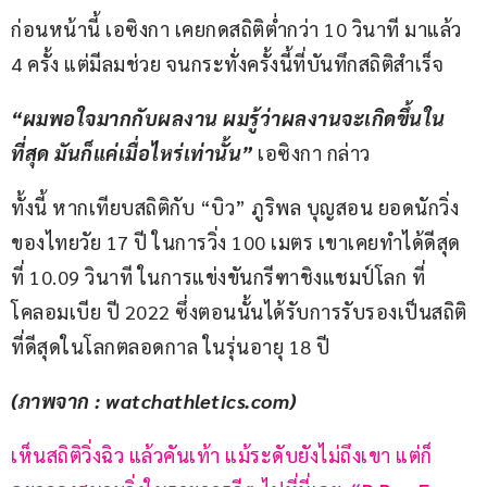
ก่อนหน้านี้ เอซิงกา เคยกดสถิติต่ำกว่า 10 วินาที มาแล้ว 
4 ครั้ง แต่มีลมช่วย จนกระทั่งครั้งนี้ที่บันทึกสถิติสำเร็จ
“ผมพอใจมากกับผลงาน ผมรู้ว่าผลงานจะเกิดขึ้นใน
ที่สุด มันก็แค่เมื่อไหร่เท่านั้น”
 เอซิงกา กล่าว
ทั้งนี้ หากเทียบสถิติกับ “บิว” ภูริพล บุญสอน ยอดนักวิ่ง
ของไทยวัย 17 ปี ในการวิ่ง 100 เมตร เขาเคยทำได้ดีสุด
ที่ 10.09 วินาที ในการแข่งขันกรีฑาชิงแชมป์โลก ที่
โคลอมเบีย ปี 2022 ซึ่งตอนนั้นได้รับการรับรองเป็นสถิติ
ที่ดีสุดในโลกตลอดกาล ในรุ่นอายุ 18 ปี
(ภาพจาก : watchathletics.com)
เห็นสถิติวิ่งฉิว แล้วคันเท้า แม้ระดับยังไม่ถึงเขา แต่ก็