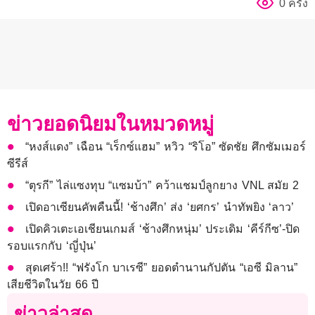
0 ครั้ง
ข่าวยอดนิยมในหมวดหมู่
“หงส์แดง” เฉือน “เร็กซ์แฮม” หวิว “ริโอ” ซัดชัย ศึกซัมเมอร์
ซีรีส์
“ตุรกี” ไล่แซงทุบ “แซมบ้า” คว้าแชมป์ลูกยาง VNL สมัย 2
เปิดอาเซียนคัพคืนนี้! ‘ช้างศึก’ ส่ง ‘ยศกร’ นำทัพยิง ‘ลาว’
เปิดคิวเตะเอเชียนเกมส์ ‘ช้างศึกหนุ่ม’ ประเดิม ‘คีร์กีซ’-ปิด
รอบแรกกับ ‘ญี่ปุ่น’
สุดเศร้า!! “ฟรังโก บาเรซี” ยอดตำนานกัปตัน “เอซี มิลาน”
เสียชีวิตในวัย 66 ปี
ข่าวล่าสุด