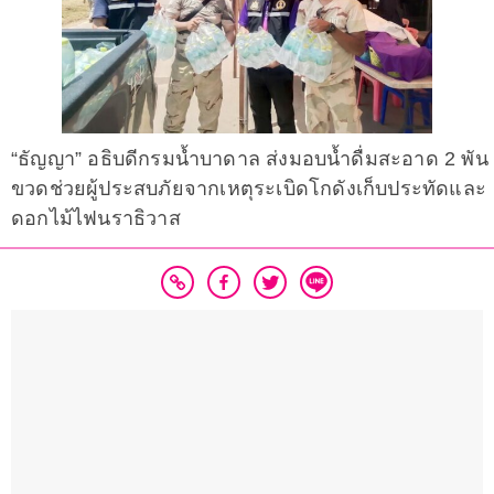
“ธัญญา” อธิบดีกรมน้ำบาดาล ส่งมอบน้ำดื่มสะอาด 2 พัน
ขวดช่วยผู้ประสบภัยจากเหตุระเบิดโกดังเก็บประทัดและ
ดอกไม้ไฟนราธิวาส