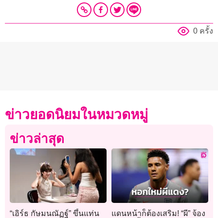
0 ครั้ง
ข่าวยอดนิยมในหมวดหมู่
ข่าวล่าสุด
“เอิร์ธ กัษมนณัฏฐ์” ขึ้นแท่น
แดนหน้าก็ต้องเสริม! “ผี” จ้อง