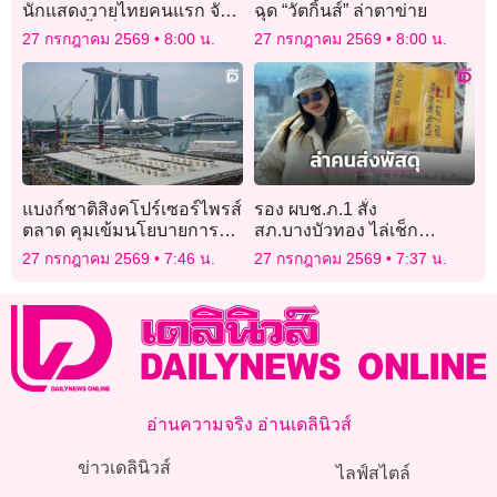
นักแสดงวายไทยคนแรก จัด
ฉุด “วัตกิ้นส์” ล่าตาข่าย
แฟนมีตติ้งเดี่ยวแดนภารตะ!
27 กรกฎาคม 2569
8:00 น.
27 กรกฎาคม 2569
8:00 น.
แบงก์ชาติสิงคโปร์เซอร์ไพรส์
รอง ผบช.ภ.1 สั่ง
ตลาด คุมเข้มนโยบายการ
สภ.บางบัวทอง ไล่เช็ก
เงินรับแรงกดดันเงินเฟ้อ
วงจรปิด ล่าตัวผู้ส่งพัสดุซุกยา
27 กรกฎาคม 2569
7:46 น.
27 กรกฎาคม 2569
7:37 น.
ไอซ์ฝากหิ้วไปญี่ปุ่น!
อ่านความจริง อ่านเดลินิวส์
ข่าวเดลินิวส์
ไลฟ์สไตล์