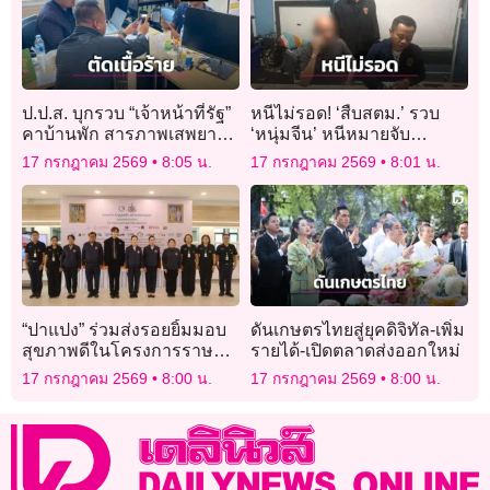
ป.ป.ส. บุกรวบ “เจ้าหน้าที่รัฐ”
หนีไม่รอด! ‘สืบสตม.’ รวบ
คาบ้านพัก สารภาพเสพยาบ้า
‘หนุ่มจีน’ หนีหมายจับ
มา 5 ปี จ่อฟันวินัยไล่ออก!
ตร.สากล คดีแชร์ลูกโซ่ เสีย
17 กรกฎาคม 2569
8:05 น.
17 กรกฎาคม 2569
8:01 น.
หายกว่า 4.6 พันล้าน
“ปาแปง” ร่วมส่งรอยยิ้มมอบ
ดันเกษตรไทยสู่ยุคดิจิทัล-เพิ่ม
สุขภาพดีในโครงการราษฏ
รายได้-เปิดตลาดส่งออกใหม่
รสุขใจ พลานามัยสมบูรณ์
17 กรกฎาคม 2569
8:00 น.
17 กรกฎาคม 2569
8:00 น.
แพทย์พระราชทาน