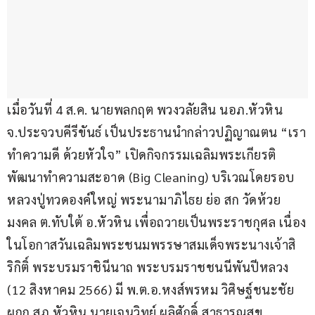
เมื่อวันที่ 4 ส.ค. นายพลกฤต พวงวลัยสิน นอภ.หัวหิน 
จ.ประจวบคีรีขันธ์ เป็นประธานนำกล่าวปฏิญาณตน “เรา
ทำความดี ด้วยหัวใจ” เปิดกิจกรรมเฉลิมพระเกียรติ
พัฒนาทำความสะอาด (Big Cleaning) บริเวณโดยรอบ
หลวงปู่ทวดองค์ใหญ่ พระนามาภิไธย ย่อ สก วัดห้วย
มงคล ต.ทับใต้ อ.หัวหิน เพื่อถวายเป็นพระราชกุศล เนื่อง
ในโอกาสวันเฉลิมพระชนมพรรษาสมเด็จพระนางเจ้าสิ
ริกิติ์ พระบรมราชินีนาถ พระบรมราชชนนีพันปีหลวง 
(12 สิงหาคม 2566) มี พ.ต.อ.หงส์พรหม วิศิษฐ์ชนะชัย 
ผกก.สภ.หัวหิน นายเจนวิทย์ ผลิศักดิ์ สาธารณสุข 