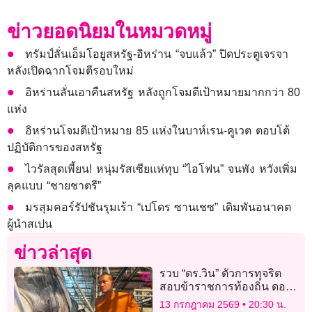
ข่าวยอดนิยมในหมวดหมู่
ทรัมป์ลั่นเอ็มโอยูสหรัฐ-อิหร่าน “จบแล้ว” ปิดประตูเจรจา
หลังเปิดฉากโจมตีรอบใหม่
อิหร่านลั่นเอาคืนสหรัฐ หลังถูกโจมตีเป้าหมายมากกว่า 80
แห่ง
อิหร่านโจมตีเป้าหมาย 85 แห่งในบาห์เรน-คูเวต ตอบโต้
ปฏิบัติการของสหรัฐ
ไวรัลสุดเพี้ยน! หนุ่มรัสเซียแห่ทุบ “ไอโฟน” จนพัง หวังเพิ่ม
ลุคแบบ “ชายชาตรี”
มรสุมคอร์รัปชันรุมเร้า “เปโดร ซานเชซ” เดิมพันอนาคต
ผู้นำสเปน
ข่าวล่าสุด
รวบ “ดร.วิน” ตัวการทุจริต
สอบข้าราชการท้องถิ่น ดอด
มุดช่องธรรมชาติหนีกบดาน
13 กรกฎาคม 2569
20:30 น.