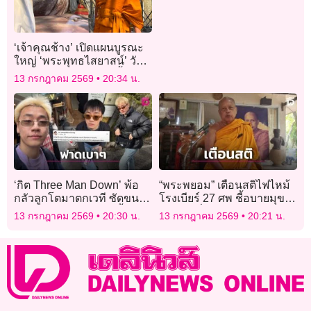
ลาว
‘เจ้าคุณช้าง’ เปิดแผนบูรณะ
ใหญ่ ‘พระพุทธไสยาสน์’ วัด
มหาพฤฒาราม สร้างขึ้นสมัย
13 กรกฎาคม 2569
20:34 น.
รัชกาลที่ 4
‘กิต Three Man Down’ พ้อ
“พระพยอม” เตือนสติไฟไหม้
กลัวลูกโตมาตกเวที ซัดขนส่ง
โรงเบียร์ 27 ศพ ชี้อบายมุข
สาธารณะไทยคันเดิมตั้งแต่
คือทางเสื่อม-สลดสถิติผู้หญิง
13 กรกฎาคม 2569
20:30 น.
13 กรกฎาคม 2569
20:21 น.
รุ่นพ่อแม่นัดเจอกัน!
ตายพุ่ง