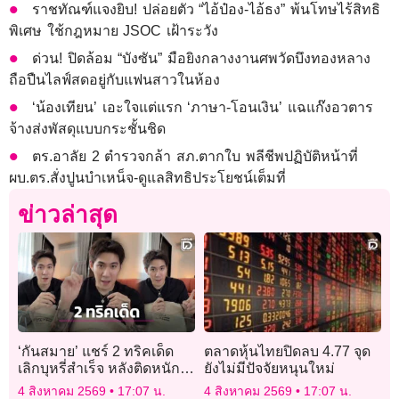
ราชทัณฑ์แจงยิบ! ปล่อยตัว “ไอ้ป๋อง-ไอ้ธง” พ้นโทษไร้สิทธิ
พิเศษ ใช้กฎหมาย JSOC เฝ้าระวัง
ด่วน! ปิดล้อม “บังซัน” มือยิงกลางงานศพวัดบึงทองหลาง
ถือปืนไลฟ์สดอยู่กับแฟนสาวในห้อง
‘น้องเทียน’ เอะใจแต่แรก ‘ภาษา-โอนเงิน’ แฉแก๊งอวตาร
จ้างส่งพัสดุแบบกระชั้นชิด
ตร.อาลัย 2 ตำรวจกล้า สภ.ตากใบ พลีชีพปฏิบัติหน้าที่
ผบ.ตร.สั่งปูนบำเหน็จ-ดูแลสิทธิประโยชน์เต็มที่
ข่าวล่าสุด
‘กันสมาย’ แชร์ 2 ทริคเด็ด
ตลาดหุ้นไทยปิดลบ 4.77 จุด
เลิกบุหรี่สำเร็จ หลังติดหนัก
ยังไม่มีปัจจัยหนุนใหม่
นาน 12 ปี หลุดฮา สสส. โผล่
4 สิงหาคม 2569
17:07 น.
4 สิงหาคม 2569
17:07 น.