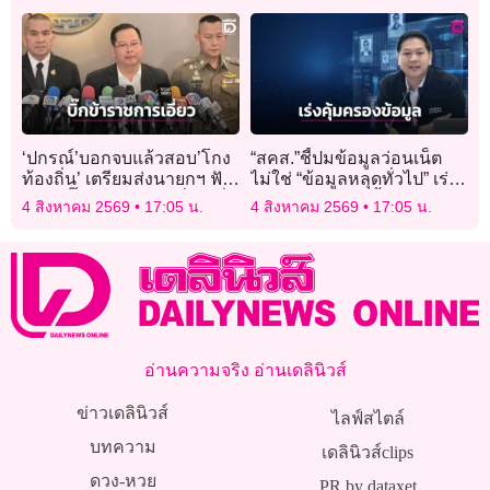
ให้กำลังใจแต่พิมพ์ชื่อผิด!
‘ปกรณ์’บอกจบแล้วสอบ’โกง
“สคส.”ชี้ปมข้อมูลว่อนเน็ต
ท้องถิ่น’ เตรียมส่งนายกฯ ฟัน
ไม่ใช่ “ข้อมูลหลุดทั่วไป” เร่ง
ต่อ มี’บิ๊กข้าราชการเอี่ยว’ ลั่น
คุ้มครองปิดช่องซื้อขาย
4 สิงหาคม 2569
17:05 น.
4 สิงหาคม 2569
17:05 น.
เรื่องนี้’หนังยาว’ไม่จบง่าย แต่
ข้อมูลเถื่อน
จบแน่
อ่านความจริง อ่านเดลินิวส์
ข่าวเดลินิวส์
ไลฟ์สไตล์
บทความ
เดลินิวส์clips
ดวง-หวย
PR by dataxet