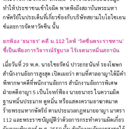
ทำให้ประชาชนเข้าใจผิด พาดพิงถึงสถาบันพระมหา
กษัตริย์ในประเด็นที่เกี่ยวข้องกับบริษัทสยามไบโอไซเอน
ซ์และการจัดหาวัคซีน นั้น
ยกฟ้อง ‘ธนาธร’ คดี ม.112 ไลฟ์ ‘วัคซีนพระราชทาน’ 
ชี้เป็นเพียงการวิจารณ์รัฐบาล ไร้เจตนาหมิ่นสถาบัน
เมื่อวันที่ 29 พ.ค. นายไชยรัตน์ ปาวะกะนันท์ รองโฆษก
สำนักงานอัยการสูงสุด เปิดเผยว่า ตามที่ศาลอาญาได้มีคำ
พิพากษาคดีที่พนักงานอัยการ สำนักงานอัยการพิเศษ
ฝ่ายคดีอาญา 5 เป็นโจทก์ฟ้อง นายธนาธร ในความผิด
ฐานหมิ่นประมาท ดูหมิ่น หรือแสดงความอาฆาตมาด
ร้ายพระมหากษัตริย์ ตามประมวลกฎหมายอาญา มาตรา 
112 และพระราชบัญญัติว่าด้วยการกระทำความผิดเกี่ยว
กับคอมพิวเตอร์ พ.ศ. 2550 นั้น สำนักงานอัยการสูงสุดได้