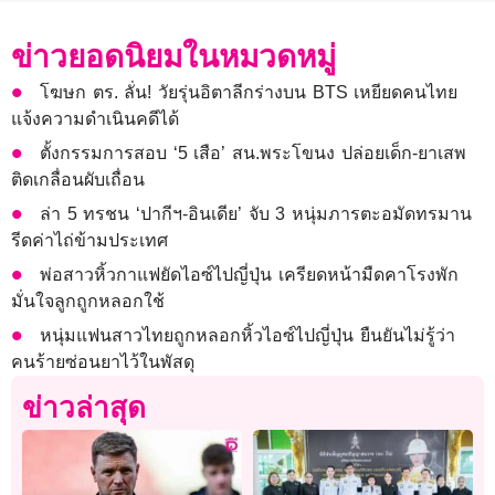
ข่าวยอดนิยมในหมวดหมู่
โฆษก ตร. ลั่น! วัยรุ่นอิตาลีกร่างบน BTS เหยียดคนไทย
แจ้งความดำเนินคดีได้
ตั้งกรรมการสอบ ‘5 เสือ’ สน.พระโขนง ปล่อยเด็ก-ยาเสพ
ติดเกลื่อนผับเถื่อน
ล่า 5 ทรชน ‘ปากีฯ-อินเดีย’ จับ 3 หนุ่มภารตะอมัดทรมาน
รีดค่าไถ่ข้ามประเทศ
พ่อสาวหิ้วกาแฟยัดไอซ์ไปญี่ปุ่น เครียดหน้ามืดคาโรงพัก
มั่นใจลูกถูกหลอกใช้
หนุ่มแฟนสาวไทยถูกหลอกหิ้วไอซ์ไปญี่ปุ่น ยืนยันไม่รู้ว่า
คนร้ายซ่อนยาไว้ในพัสดุ
ข่าวล่าสุด