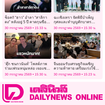
ช็อค!! “ฮาว” อำลา “สาลิกา
ฉะเชิงเทรา จัดพิธีบำเพ็ญ
ดง” หลังอยู่ 5 ปี คาดกุนซือ
กุศลและทำบุญตักบาตร
หนุ่มไฟแรงของ “อัล-อาห์ลี”
วาระครบ 50 วัน (ปัญญาสม
30 กรกฎาคม 2569
15:33 น.
30 กรกฎาคม 2569
15:30 น.
จะเข้ารับงานแทน
วาร)
‘ตุ๊ก ชนกวนันท์’ โพสต์ภาพ
จีนยอมรับเศรษฐกิจเผชิญ
ร่วมเฟรมหนุ่มหล่อ เจอแซว
ความท้าทาย เตรียมเร่งใช้
‘พ่อแม่ลูก’ ก่อนโดนเปิดวาร์ป
จ่ายรัฐกระตุ้นการเติบโต
30 กรกฎาคม 2569
15:30 น.
30 กรกฎาคม 2569
15:23 น.
ที่แท้คือคนนี้!